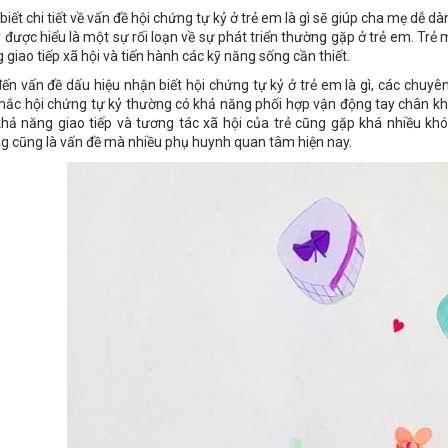
 biết chi tiết về vấn đề hội chứng tự kỷ ở trẻ em là gì sẽ giúp cha mẹ dễ d
ỷ được hiểu là một sự rối loạn về sự phát triển thường gặp ở trẻ em. Trẻ 
g giao tiếp xã hội và tiến hành các kỹ năng sống cần thiết.
đến vấn đề dấu hiệu nhận biết hội chứng tự kỷ ở trẻ em là gì, các chuy
mắc hội chứng tự kỷ thường có khả năng phối hợp vận động tay chân kh
khả năng giao tiếp và tương tác xã hội của trẻ cũng gặp khá nhiều kh
g cũng là vấn đề mà nhiều phụ huynh quan tâm hiện nay.