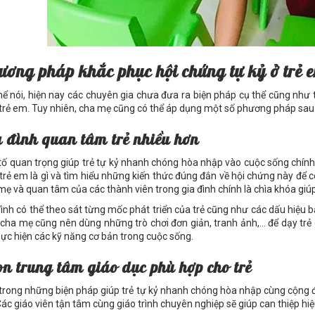
ương pháp khắc phục hội chứng tự kỷ ở trẻ 
hể nói, hiện nay các chuyên gia chưa đưa ra biện pháp cụ thể cũng như 
 trẻ em. Tuy nhiên, cha mẹ cũng có thể áp dụng một số phương pháp sau
a đình quan tâm trẻ nhiều hơn
tố quan trọng giúp trẻ tự kỷ nhanh chóng hòa nhập vào cuộc sống chính l
 trẻ em là gì và tìm hiểu những kiến thức đúng đắn về hội chứng này để có
mẹ và quan tâm của các thành viên trong gia đình chính là chìa khóa giú
đình có thể theo sát từng mốc phát triển của trẻ cũng như các dấu hiệu 
, cha mẹ cũng nên dùng những trò chơi đơn giản, tranh ảnh,… để dạy trẻ
hực hiện các kỹ năng cơ bản trong cuộc sống.
n trung tâm giáo dục phù hợp cho trẻ
trong những biện pháp giúp trẻ tự kỷ nhanh chóng hòa nhập cùng cộng 
 Các giáo viên tận tâm cùng giáo trình chuyên nghiệp sẽ giúp can thiệp hiệ