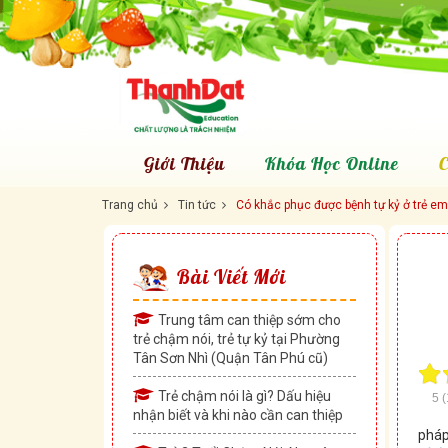
Giới Thiệu
Khóa Học Online
C
Trang chủ
Tin tức
Có khắc phục được bệnh tự kỷ ở trẻ e
Bài Viết Mới
Trung tâm can thiệp sớm cho
trẻ chậm nói, trẻ tự kỷ tại Phường
Tân Sơn Nhì (Quận Tân Phú cũ)
Trẻ chậm nói là gì? Dấu hiệu
5
(
nhận biết và khi nào cần can thiệp
pháp