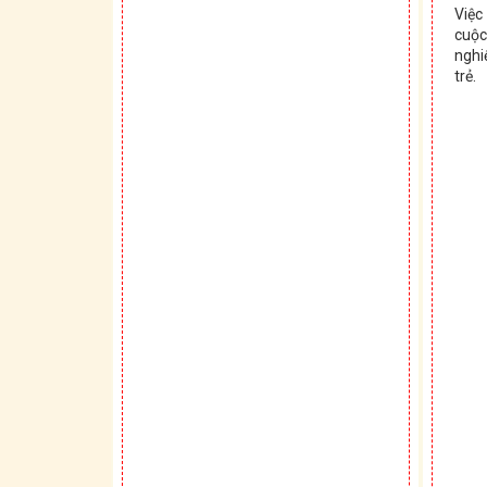
Việc
cuộc
nghi
trẻ.