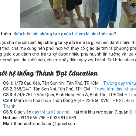
 thêm:
Biểu hiện hội chứng tự kỷ của trẻ em là như thế nào?
bậc cha mẹ cần biết
hội chứng tự kỷ ở trẻ em là gì
và nên dành nhiều thờ
 thời, cha mẹ cũng nên phối hợp với thầy cô giáo để tìm ra phương phá
g giáo dục dành cho trẻ tự kỷ được nhiều phụ huynh tin tưởng và lựa
 cơ sở giáo dục phù hợp, cha mẹ hãy đến ngay với Thành Đạt Education 
uỗi hệ thống Thành Đạt Education
CS 1
: 1/78 Cầu Xéo, Tân Sơn Nhì, Tân Phú, TPHCM –
Trường dạy trẻ t
CS 2
: 368/24/1 Tân Sơn Nhì, Tân Phú, TPHCM –
Trung tâm dạy trẻ tự
CS 3
: 424/62E Lê Văn Quới, Bình Hưng Hòa A, Bình Tân, TPHCM.
– Trư
CS 4
: Mầm non hòa nhập Thần Đồng Việt – 220/60 XVNT – P.21, Bìn
Thạnh
CS 5
: Giáo viên
dạy trẻ tự kỷ tại nhà
– tại nhà khu vực quận 7, quận 8, 
Hotline
: 0913.565.798 – 0938.814.589
Mail
: thanhdatfoundation@gmail.com