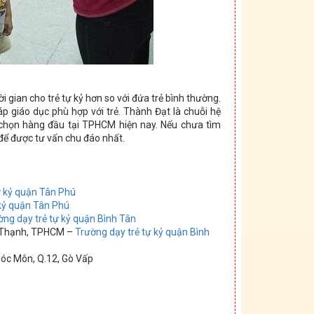
i gian cho trẻ tự kỷ hơn so với đứa trẻ bình thường.
p giáo dục phù hợp với trẻ. Thành Đạt là chuỗi hệ
 chọn hàng đầu tại TPHCM hiện nay. Nếu chưa tìm
để được tư vấn chu đáo nhất.
ự kỷ quận Tân Phú
 kỷ quận Tân Phú
ờng dạy trẻ tự kỷ quận Bình Tân
h Thạnh, TPHCM –
Trường dạy trẻ tự kỷ quận Bình
Hóc Môn, Q.12, Gò Vấp