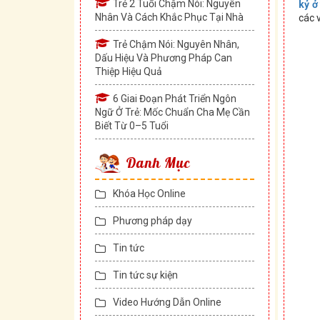
Trẻ 2 Tuổi Chậm Nói: Nguyên
kỷ ở
Nhân Và Cách Khắc Phục Tại Nhà
các 
Trẻ Chậm Nói: Nguyên Nhân,
Dấu Hiệu Và Phương Pháp Can
Thiệp Hiệu Quả
6 Giai Đoạn Phát Triển Ngôn
Ngữ Ở Trẻ: Mốc Chuẩn Cha Mẹ Cần
Biết Từ 0–5 Tuổi
Danh Mục
Khóa Học Online
Phương pháp dạy
Tin tức
Tin tức sự kiện
Video Hướng Dẫn Online