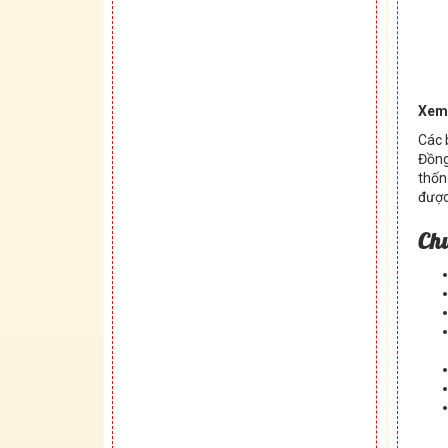
Xem
Các 
Đồng
thốn
được
Ch