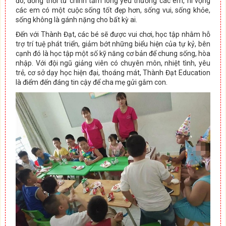
đó, đồng thời từ chính tấm lòng yêu thương các em, hi vọng
các em có một cuộc sống tốt đẹp hơn, sống vui, sống khỏe,
sống không là gánh nặng cho bất kỳ ai.
Đến với Thành Đạt, các bé sẽ được vui chơi, học tập nhằm hỗ
trợ trí tuệ phát triển, giảm bớt những biểu hiện của tự kỷ, bên
cạnh đó là học tập một số kỹ năng cơ bản để chung sống, hòa
nhập. Với đội ngũ giảng viên có chuyên môn, nhiệt tình, yêu
trẻ, cơ sở dạy học hiện đại, thoáng mát, Thành Đạt Education
là điểm đến đáng tin cậy để cha mẹ gửi gắm con.