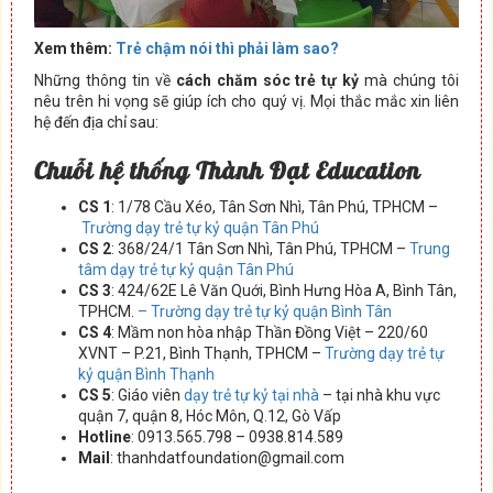
Xem thêm:
Trẻ chậm nói thì phải làm sao?
Những thông tin về
cách chăm sóc trẻ tự kỷ
mà chúng tôi
nêu trên hi vọng sẽ giúp ích cho quý vị. Mọi thắc mắc xin liên
hệ đến địa chỉ sau:
Chuỗi hệ thống Thành Đạt Education
CS 1
: 1/78 Cầu Xéo, Tân Sơn Nhì, Tân Phú, TPHCM –
Trường dạy trẻ tự kỷ quận Tân Phú
CS 2
: 368/24/1 Tân Sơn Nhì, Tân Phú, TPHCM –
Trung
tâm dạy trẻ tự kỷ quận Tân Phú
CS 3
: 424/62E Lê Văn Quới, Bình Hưng Hòa A, Bình Tân,
TPHCM.
– Trường dạy trẻ tự kỷ quận Bình Tân
CS 4
: Mầm non hòa nhập Thần Đồng Việt – 220/60
XVNT – P.21, Bình Thạnh, TPHCM –
Trường dạy trẻ tự
kỷ quận Bình Thạnh
CS 5
: Giáo viên
dạy trẻ tự kỷ tại nhà
– tại nhà khu vực
quận 7, quận 8, Hóc Môn, Q.12, Gò Vấp
Hotline
: 0913.565.798 – 0938.814.589
Mail
: thanhdatfoundation@gmail.com