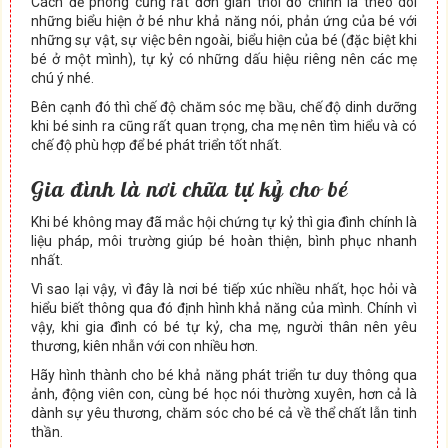
Cách đề phòng cũng rất đơn giản thôi đó chính là theo dõi
những biểu hiện ở bé như khả năng nói, phản ứng của bé với
những sự vật, sự việc bên ngoài, biểu hiện của bé (đặc biệt khi
bé ở một mình), tự kỷ có những dấu hiệu riêng nên các mẹ
chú ý nhé.
Bên cạnh đó thì chế độ chăm sóc mẹ bầu, chế độ dinh dưỡng
khi bé sinh ra cũng rất quan trọng, cha mẹ nên tìm hiểu và có
chế độ phù hợp để bé phát triển tốt nhất.
Gia đình là nơi chữa tự kỷ cho bé
Khi bé không may đã mắc hội chứng tự kỷ thì gia đình chính là
liệu pháp, môi trường giúp bé hoàn thiện, bình phục nhanh
nhất.
Vì sao lại vậy, vì đây là nơi bé tiếp xúc nhiều nhất, học hỏi và
hiểu biết thông qua đó định hình khả năng của mình. Chính vì
vậy, khi gia đình có bé tự kỷ, cha mẹ, người thân nên yêu
thương, kiên nhẫn với con nhiều hơn.
Hãy hình thành cho bé khả năng phát triển tư duy thông qua
ảnh, động viên con, cùng bé học nói thường xuyên, hơn cả là
dành sự yêu thương, chăm sóc cho bé cả về thể chất lẫn tinh
thần.