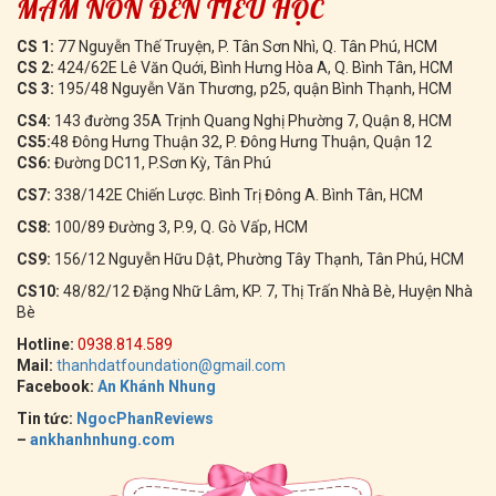
MẦM NON ĐẾN TIỂU HỌC
CS 1:
77 Nguyễn Thế Truyện, P. Tân Sơn Nhì, Q. Tân Phú, HCM
CS 2:
424/62E Lê Văn Quới, Bình Hưng Hòa A, Q. Bình Tân, HCM
CS 3:
195/48 Nguyễn Văn Thương, p25, quận Bình Thạnh, HCM
CS4:
143 đường 35A Trịnh Quang Nghị Phường 7, Quận 8, HCM
CS5:
48 Đông Hưng Thuận 32, P. Đông Hưng Thuận, Quận 12
CS6:
Đường DC11, P.Sơn Kỳ, Tân Phú
CS7:
338/142E Chiến Lược. Bình Trị Đông A. Bình Tân, HCM
CS8:
100/89 Đường 3, P.9, Q. Gò Vấp, HCM
CS9:
156/12 Nguyễn Hữu Dật, Phường Tây Thạnh, Tân Phú, HCM
CS10:
48/82/12 Đặng Nhữ Lâm, KP. 7, Thị Trấn Nhà Bè, Huyện Nhà
Bè
Hotline:
0938.814.589
Mail:
thanhdatfoundation@gmail.com
Facebook:
An Khánh Nhung
Tin tức:
NgocPhanReviews
–
ankhanhnhung.com