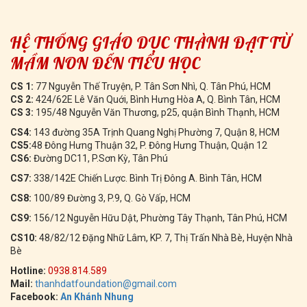
HỆ THỐNG GIÁO DỤC THÀNH ĐẠT TỪ
MẦM NON ĐẾN TIỂU HỌC
CS 1:
77 Nguyễn Thế Truyện, P. Tân Sơn Nhì, Q. Tân Phú, HCM
CS 2:
424/62E Lê Văn Quới, Bình Hưng Hòa A, Q. Bình Tân, HCM
CS 3:
195/48 Nguyễn Văn Thương, p25, quận Bình Thạnh, HCM
CS4:
143 đường 35A Trịnh Quang Nghị Phường 7, Quận 8, HCM
CS5:
48 Đông Hưng Thuận 32, P. Đông Hưng Thuận, Quận 12
CS6:
Đường DC11, P.Sơn Kỳ, Tân Phú
CS7:
338/142E Chiến Lược. Bình Trị Đông A. Bình Tân, HCM
CS8:
100/89 Đường 3, P.9, Q. Gò Vấp, HCM
CS9:
156/12 Nguyễn Hữu Dật, Phường Tây Thạnh, Tân Phú, HCM
CS10:
48/82/12 Đặng Nhữ Lâm, KP. 7, Thị Trấn Nhà Bè, Huyện Nhà
Bè
Hotline:
0938.814.589
Mail:
thanhdatfoundation@gmail.com
Facebook:
An Khánh Nhung