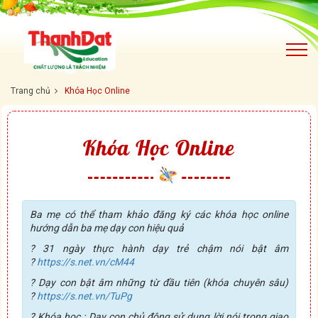
Trang chủ
Khóa Học Online
Khóa Học Online
Ba mẹ có thể tham khảo đăng ký các khóa học online
hướng dẫn ba mẹ dạy con hiệu quả
? 31 ngày thực hành dạy trẻ chậm nói bật âm
?
https://s.net.vn/cM44
? Dạy con bật âm những từ đầu tiên (khóa chuyên sâu)
?
https://s.net.vn/TuPg
? Khóa học : Dạy con chủ động sử dụng lời nói trong giao