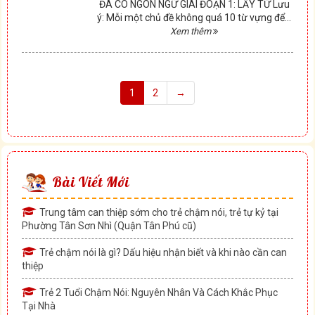
ĐÃ CÓ NGÔN NGỮ GIAI ĐOẠN 1: LẤY TỪ Lưu
ý: Mỗi một chủ đề không quá 10 từ vựng để...
Xem thêm
1
2
→
Bài Viết Mới
Trung tâm can thiệp sớm cho trẻ chậm nói, trẻ tự kỷ tại
Phường Tân Sơn Nhì (Quận Tân Phú cũ)
Trẻ chậm nói là gì? Dấu hiệu nhận biết và khi nào cần can
thiệp
Trẻ 2 Tuổi Chậm Nói: Nguyên Nhân Và Cách Khắc Phục
Tại Nhà