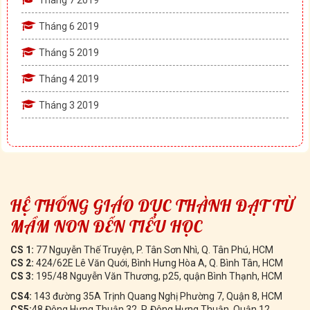
Tháng 7 2019
Tháng 6 2019
Tháng 5 2019
Tháng 4 2019
Tháng 3 2019
HỆ THỐNG GIÁO DỤC THÀNH ĐẠT TỪ
MẦM NON ĐẾN TIỂU HỌC
CS 1:
77 Nguyễn Thế Truyện, P. Tân Sơn Nhì, Q. Tân Phú, HCM
CS 2:
424/62E Lê Văn Quới, Bình Hưng Hòa A, Q. Bình Tân, HCM
CS 3:
195/48 Nguyễn Văn Thương, p25, quận Bình Thạnh, HCM
CS4:
143 đường 35A Trịnh Quang Nghị Phường 7, Quận 8, HCM
CS5:
48 Đông Hưng Thuận 32, P. Đông Hưng Thuận, Quận 12