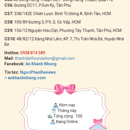
CS6:
Đường DC11, P.Sơn Kỳ, Tân Phú
CS7:
338/142E Chiến Lược. Bình Trị Đông A. Bình Tân, HCM
CS8:
100/89 Đường 3, P.9, Q. Gò Vấp, HCM
CS9:
156/12 Nguyễn Hữu Dật, Phường Tây Thạnh, Tân Phú, HCM
CS10:
48/82/12 Đặng Nhữ Lâm, KP. 7, Thị Trấn Nhà Bè, Huyện Nhà
Bè
Hotline:
0938.814.589
Mail:
thanhdatfoundation@gmail.com
Facebook:
An Khánh Nhung
Tin tức:
NgocPhanReviews
–
ankhanhnhung.com
Hôm nay :
Tháng này :
Tổng cộng : 100
Đang Online :