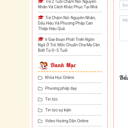
Trẻ 2 Tuổi Chậm Nói: Nguyên
this
Nhân Và Cách Khắc Phục Tại Nhà
field
blan
Trẻ Chậm Nói: Nguyên Nhân,
Dấu Hiệu Và Phương Pháp Can
Thiệp Hiệu Quả
6 Giai Đoạn Phát Triển Ngôn
Ngữ Ở Trẻ: Mốc Chuẩn Cha Mẹ Cần
Biết Từ 0–5 Tuổi
Danh Mục
Bả
Khóa Học Online
Phương pháp dạy
Tin tức
Tin tức sự kiện
Video Hướng Dẫn Online