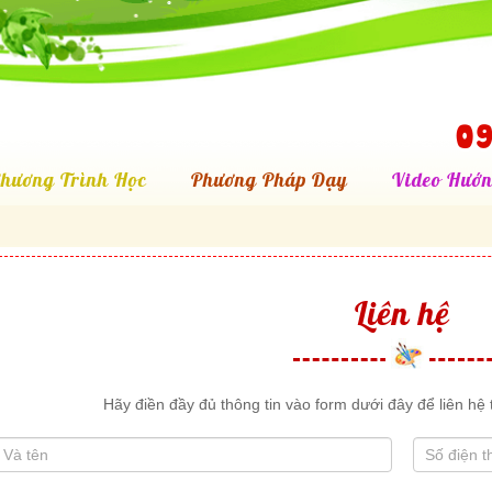
09
hương Trình Học
Phương Pháp Dạy
Video Hướn
Liên hệ
Hãy điền đầy đủ thông tin vào form dưới đây để liên hệ t
n
an,
e