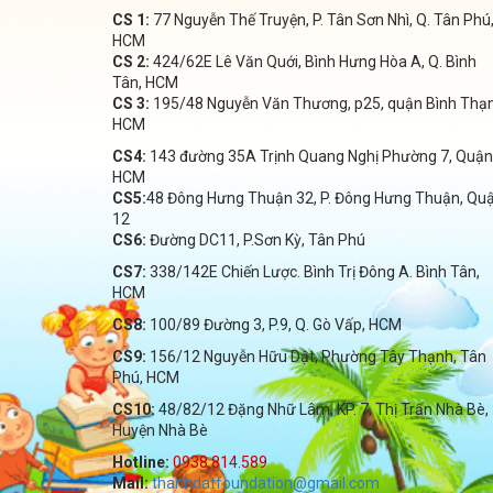
CS 1:
77 Nguyễn Thế Truyện, P. Tân Sơn Nhì, Q. Tân Phú
HCM
CS 2:
424/62E Lê Văn Quới, Bình Hưng Hòa A, Q. Bình
Tân, HCM
CS 3:
195/48 Nguyễn Văn Thương, p25, quận Bình Thạ
HCM
CS4:
143 đường 35A Trịnh Quang Nghị Phường 7, Quận
HCM
CS5:
48 Đông Hưng Thuận 32, P. Đông Hưng Thuận, Qu
12
CS6:
Đường DC11, P.Sơn Kỳ, Tân Phú
CS7:
338/142E Chiến Lược. Bình Trị Đông A. Bình Tân,
HCM
CS8:
100/89 Đường 3, P.9, Q. Gò Vấp, HCM
CS9:
156/12 Nguyễn Hữu Dật, Phường Tây Thạnh, Tân
Phú, HCM
CS10:
48/82/12 Đặng Nhữ Lâm, KP. 7, Thị Trấn Nhà Bè,
Huyện Nhà Bè
Hotline:
0938.814.589
Mail:
thanhdatfoundation@gmail.com