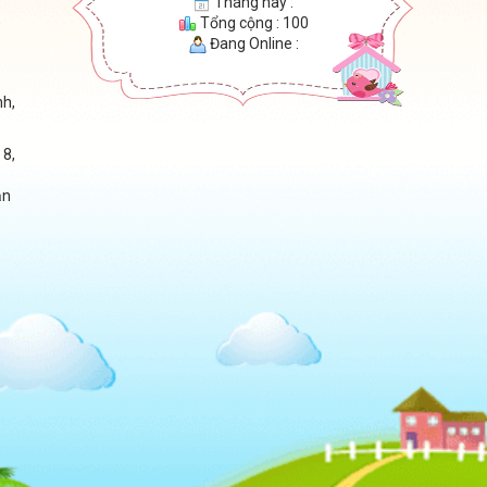
Tháng này :
,
Tổng cộng : 100
Đang Online :
nh,
 8,
ận