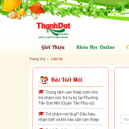
Giới Thiệu
Khóa Học Online
C
Trang chủ
Liên hệ
Bài Viết Mới
Trung tâm can thiệp sớm cho
trẻ chậm nói, trẻ tự kỷ tại Phường
Tân Sơn Nhì (Quận Tân Phú cũ)
If
Liê
you
Trẻ chậm nói là gì? Dấu hiệu
hệ
are
nhận biết và khi nào cần can thiệp
hum
leav