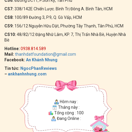
CS6:
Đường DC11, P.Sơn Kỳ, Tân Phú
CS7:
338/142E Chiến Lược. Bình Trị Đông A. Bình Tân, HCM
CS8:
100/89 Đường 3, P.9, Q. Gò Vấp, HCM
CS9:
156/12 Nguyễn Hữu Dật, Phường Tây Thạnh, Tân Phú, HCM
CS10:
48/82/12 Đặng Nhữ Lâm, KP. 7, Thị Trấn Nhà Bè, Huyện Nhà
Bè
Hotline:
0938.814.589
Mail:
thanhdatfoundation@gmail.com
Facebook:
An Khánh Nhung
Tin tức:
NgocPhanReviews
–
ankhanhnhung.com
Hôm nay :
Tháng này :
Tổng cộng : 100
Đang Online :