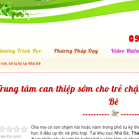
09
hương Trình Học
Phương Pháp Dạy
Video Hướn
ói, trẻ tự kỷ tại Nhà Bè
rung tâm can thiệp sớm cho trẻ chậ
Bè
Cha mẹ có con chậm nói hoặc nằm trong phổ tự kỷ th
học ở đâu uy tín và phù hợp. Tại khu vực Nhà Bè,
Thà
ate this post