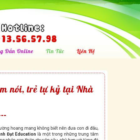
Hotline:
13.56.57.98
g Dẫn Online
Tin Tức
Liên Hệ
m nói, trẻ tự kỷ tại Nhà
ường hoang mang không biết nên đưa con đi đâu,
nh Đạt Education
là một trong những trung tâm