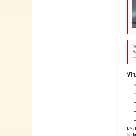
“
h
—
Tr
Nếu 
tín 