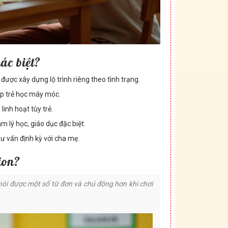
ác biệt?
được xây dựng lộ trình riêng theo tình trạng.
p trẻ học máy móc.
inh hoạt tùy trẻ.
tâm lý học, giáo dục đặc biệt.
 tư vấn định kỳ với cha mẹ.
ion?
, nói được một số từ đơn và chủ động hơn khi chơi