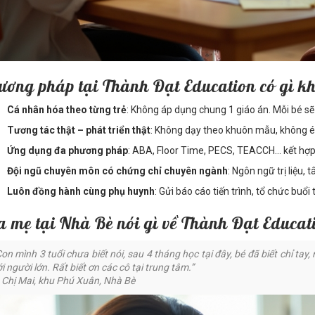
ương pháp tại Thành Đạt Education có gì kh
Cá nhân hóa theo từng trẻ
: Không áp dụng chung 1 giáo án. Mỗi bé sẽ 
Tương tác thật – phát triển thật
: Không dạy theo khuôn mẫu, không é
Ứng dụng đa phương pháp
: ABA, Floor Time, PECS, TEACCH… kết hợp l
Đội ngũ chuyên môn có chứng chỉ chuyên ngành
: Ngôn ngữ trị liệu, 
Luôn đồng hành cùng phụ huynh
: Gửi báo cáo tiến trình, tổ chức buổi
a mẹ tại Nhà Bè nói gì về Thành Đạt Educat
Con mình 3 tuổi chưa biết nói, sau 4 tháng học tại đây, bé đã biết chỉ tay
i người lớn. Rất biết ơn các cô tại trung tâm.”
 Chị Mai, khu Phú Xuân, Nhà Bè