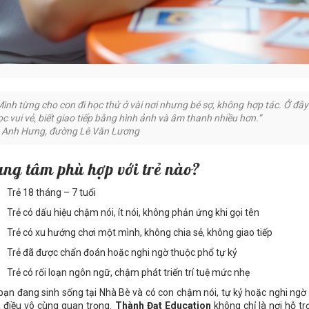
Mình từng cho con đi học thử ở vài nơi nhưng bé sợ, không hợp tác. Ở đây
ọc vui vẻ, biết giao tiếp bằng hình ảnh và âm thanh nhiều hơn.”
 Anh Hưng, đường Lê Văn Lương
ung tâm phù hợp với trẻ nào?
Trẻ 18 tháng – 7 tuổi
Trẻ có dấu hiệu chậm nói, ít nói, không phản ứng khi gọi tên
Trẻ có xu hướng chơi một mình, không chia sẻ, không giao tiếp
Trẻ đã được chẩn đoán hoặc nghi ngờ thuộc phổ tự kỷ
Trẻ có rối loạn ngôn ngữ, chậm phát triển trí tuệ mức nhẹ
bạn đang sinh sống tại Nhà Bè và có con chậm nói, tự kỷ hoặc nghi ngờ r
là điều vô cùng quan trọng.
Thành Đạt Education
không chỉ là nơi hỗ t