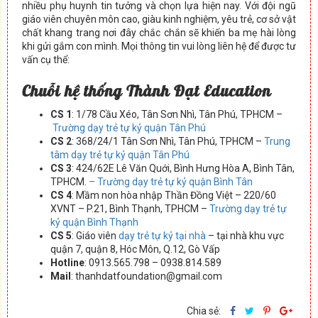
nhiều phụ huynh tin tưởng và chọn lựa hiện nay. Với đội ngũ
giáo viên chuyên môn cao, giàu kinh nghiệm, yêu trẻ, cơ sở vật
chất khang trang nơi đây chắc chắn sẽ khiến ba mẹ hài lòng
khi gửi gắm con mình. Mọi thông tin vui lòng liên hệ để được tư
vấn cụ thể:
Chuỗi hệ thống Thành Đạt Education
CS 1
: 1/78 Cầu Xéo, Tân Sơn Nhì, Tân Phú, TPHCM –
Trường dạy trẻ tự kỷ quận Tân Phú
CS 2
: 368/24/1 Tân Sơn Nhì, Tân Phú, TPHCM –
Trung
tâm dạy trẻ tự kỷ quận Tân Phú
CS 3
: 424/62E Lê Văn Quới, Bình Hưng Hòa A, Bình Tân,
TPHCM.
– Trường dạy trẻ tự kỷ quận Bình Tân
CS 4
: Mầm non hòa nhập Thần Đồng Việt – 220/60
XVNT – P.21, Bình Thạnh, TPHCM –
Trường dạy trẻ tự
kỷ quận Bình Thạnh
CS 5
: Giáo viên
dạy trẻ tự kỷ tại nhà
– tại nhà khu vực
quận 7, quận 8, Hóc Môn, Q.12, Gò Vấp
Hotline
: 0913.565.798 – 0938.814.589
Mail
: thanhdatfoundation@gmail.com
Chia sẻ: