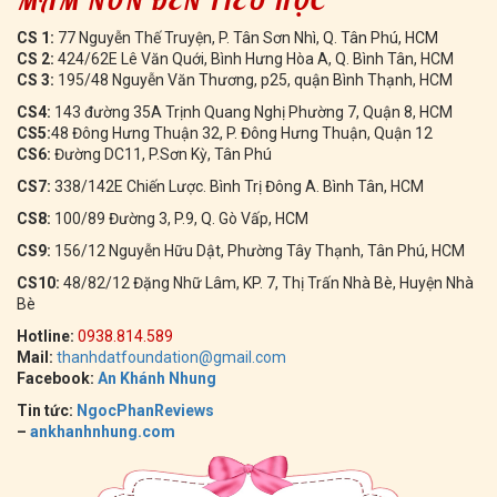
MẦM NON ĐẾN TIỂU HỌC
CS 1:
77 Nguyễn Thế Truyện, P. Tân Sơn Nhì, Q. Tân Phú, HCM
CS 2:
424/62E Lê Văn Quới, Bình Hưng Hòa A, Q. Bình Tân, HCM
CS 3:
195/48 Nguyễn Văn Thương, p25, quận Bình Thạnh, HCM
CS4:
143 đường 35A Trịnh Quang Nghị Phường 7, Quận 8, HCM
CS5:
48 Đông Hưng Thuận 32, P. Đông Hưng Thuận, Quận 12
CS6:
Đường DC11, P.Sơn Kỳ, Tân Phú
CS7:
338/142E Chiến Lược. Bình Trị Đông A. Bình Tân, HCM
CS8:
100/89 Đường 3, P.9, Q. Gò Vấp, HCM
CS9:
156/12 Nguyễn Hữu Dật, Phường Tây Thạnh, Tân Phú, HCM
CS10:
48/82/12 Đặng Nhữ Lâm, KP. 7, Thị Trấn Nhà Bè, Huyện Nhà
Bè
Hotline:
0938.814.589
Mail:
thanhdatfoundation@gmail.com
Facebook:
An Khánh Nhung
Tin tức:
NgocPhanReviews
–
ankhanhnhung.com