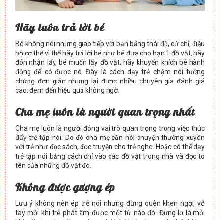
Hãy luôn trả lời bé
Bé không nói nhưng giao tiếp với bạn bằng thái độ, cử chỉ, điệu
bộ cơ thể vì thế hãy trả lời bé như bé đưa cho bạn 1 đồ vật, hãy
đón nhận lấy, bé muốn lấy đồ vật, hãy khuyến khích bé hành
động để có được nó. Đây là cách dạy trẻ chậm nói tưởng
chừng đơn giản nhưng lại được nhiều chuyên gia đánh giá
cao, đem đến hiệu quả không ngờ.
Cha mẹ luôn là người quan trọng nhất
Cha mẹ luôn là người đóng vai trò quan trọng trong việc thúc
đẩy trẻ tập nói. Do đó cha mẹ cần nói chuyện thường xuyên
với trẻ như đọc sách, đọc truyện cho trẻ nghe. Hoặc có thể dạy
trẻ tập nói bằng cách chỉ vào các đồ vật trong nhà và đọc to
tên của những đồ vật đó.
Không được gượng ép
Lưu ý không nên ép trẻ nói nhưng đừng quên khen ngợi, vỗ
tay mỗi khi trẻ phát âm được một từ nào đó. Đừng lơ là mỗi