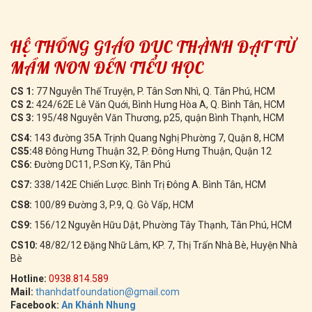
HỆ THỐNG GIÁO DỤC THÀNH ĐẠT TỪ
MẦM NON ĐẾN TIỂU HỌC
CS 1:
77 Nguyễn Thế Truyện, P. Tân Sơn Nhì, Q. Tân Phú, HCM
CS 2:
424/62E Lê Văn Quới, Bình Hưng Hòa A, Q. Bình Tân, HCM
CS 3:
195/48 Nguyễn Văn Thương, p25, quận Bình Thạnh, HCM
CS4:
143 đường 35A Trịnh Quang Nghị Phường 7, Quận 8, HCM
CS5:
48 Đông Hưng Thuận 32, P. Đông Hưng Thuận, Quận 12
CS6:
Đường DC11, P.Sơn Kỳ, Tân Phú
CS7:
338/142E Chiến Lược. Bình Trị Đông A. Bình Tân, HCM
CS8:
100/89 Đường 3, P.9, Q. Gò Vấp, HCM
CS9:
156/12 Nguyễn Hữu Dật, Phường Tây Thạnh, Tân Phú, HCM
CS10:
48/82/12 Đặng Nhữ Lâm, KP. 7, Thị Trấn Nhà Bè, Huyện Nhà
Bè
Hotline:
0938.814.589
Mail:
thanhdatfoundation@gmail.com
Facebook:
An Khánh Nhung