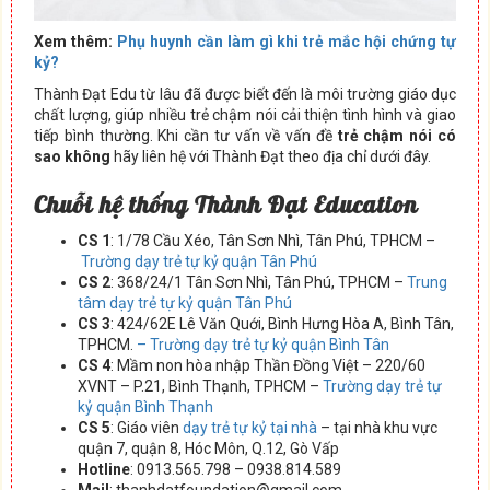
Xem thêm:
Phụ huynh cần làm gì khi trẻ mắc hội chứng tự
kỷ?
Thành Đạt Edu từ lâu đã được biết đến là môi trường giáo dục
chất lượng, giúp nhiều trẻ chậm nói cải thiện tình hình và giao
tiếp bình thường. Khi cần tư vấn về vấn đề
trẻ chậm nói có
sao không
hãy liên hệ với Thành Đạt theo địa chỉ dưới đây.
Chuỗi hệ thống Thành Đạt Education
CS 1
: 1/78 Cầu Xéo, Tân Sơn Nhì, Tân Phú, TPHCM –
Trường dạy trẻ tự kỷ quận Tân Phú
CS 2
: 368/24/1 Tân Sơn Nhì, Tân Phú, TPHCM –
Trung
tâm dạy trẻ tự kỷ quận Tân Phú
CS 3
: 424/62E Lê Văn Quới, Bình Hưng Hòa A, Bình Tân,
TPHCM.
– Trường dạy trẻ tự kỷ quận Bình Tân
CS 4
: Mầm non hòa nhập Thần Đồng Việt – 220/60
XVNT – P.21, Bình Thạnh, TPHCM –
Trường dạy trẻ tự
kỷ quận Bình Thạnh
CS 5
: Giáo viên
dạy trẻ tự kỷ tại nhà
– tại nhà khu vực
quận 7, quận 8, Hóc Môn, Q.12, Gò Vấp
Hotline
: 0913.565.798 – 0938.814.589
Mail
: thanhdatfoundation@gmail.com