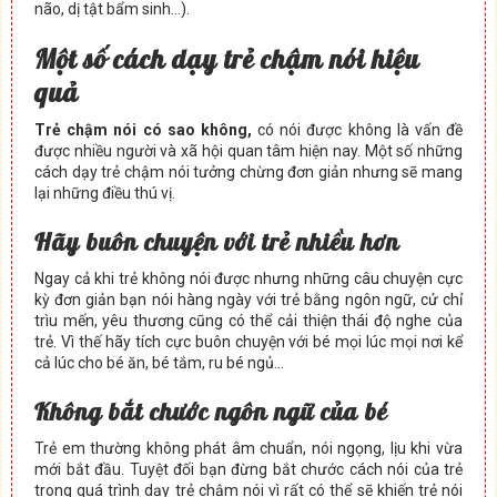
não, dị tật bẩm sinh…).
Một số cách dạy trẻ chậm nói hiệu
quả
Trẻ chậm nói có sao không,
có nói được không là vấn đề
được nhiều người và xã hội quan tâm hiện nay. Một số những
cách dạy trẻ chậm nói tưởng chừng đơn giản nhưng sẽ mang
lại những điều thú vị.
Hãy buôn chuyện với trẻ nhiều hơn
Ngay cả khi trẻ không nói được nhưng những câu chuyện cực
kỳ đơn giản bạn nói hàng ngày với trẻ bằng ngôn ngữ, cử chỉ
trìu mến, yêu thương cũng có thể cải thiện thái độ nghe của
trẻ. Vì thế hãy tích cực buôn chuyện với bé mọi lúc mọi nơi kể
cả lúc cho bé ăn, bé tắm, ru bé ngủ…
Không bắt chước ngôn ngữ của bé
Trẻ em thường không phát âm chuẩn, nói ngọng, lịu khi vừa
mới bắt đầu. Tuyệt đối bạn đừng bắt chước cách nói của trẻ
trong quá trình dạy trẻ chậm nói vì rất có thể sẽ khiến trẻ nói