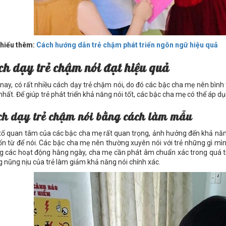
hiểu thêm:
Cách hướng dẫn trẻ chậm phát triển ngôn ngữ hiệu quả
ch dạy trẻ chậm nói đạt hiệu quả
 nay, có rất nhiều cách dạy trẻ chậm nói, do đó các bậc cha mẹ nên bìn
nhất. Để giúp trẻ phát triển khả năng nói tốt, các bậc cha mẹ có thể áp
ch dạy trẻ chậm nói bằng cách làm mẫu
tố quan tâm của các bậc cha mẹ rất quan trọng, ảnh hưởng đến khả năng 
ốn từ để nói. Các bậc cha mẹ nên thường xuyên nói với trẻ những gì mìn
g các hoạt động hằng ngày, cha mẹ cần phát âm chuẩn xác trong quá t
g nũng nịu của trẻ làm giảm khả năng nói chính xác.