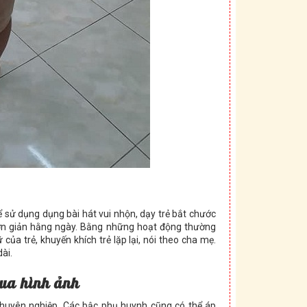
ể sử dụng dụng bài hát vui nhộn, dạy trẻ bắt chước
 đơn giản hằng ngày. Bằng những hoạt động thường
của trẻ, khuyến khích trẻ lặp lại, nói theo cha mẹ.
ài.
qua hình ảnh
chuyên nghiệp. Các bậc phụ huynh cũng có thể áp