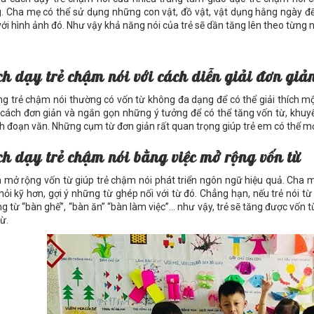
. Cha mẹ có thể sử dụng những con vật, đồ vật, vật dụng hằng ngày để
với hình ảnh đó. Như vậy khả năng nói của trẻ sẽ dần tăng lên theo từng 
h dạy trẻ chậm nói với cách diễn giải đơn giả
g trẻ chậm nói thường có vốn từ không đa dạng để có thể giải thích một
cách đơn giản và ngắn gọn những ý tưởng để có thể tăng vốn từ, khuyế
h đoạn văn. Những cụm từ đơn giản rất quan trọng giúp trẻ em có thể mở
h dạy trẻ chậm nói bằng việc mở rộng vốn từ
 mở rộng vốn từ giúp trẻ chậm nói phát triển ngôn ngữ hiệu quả. Cha 
 hỏi kỹ hơn, gợi ý những từ ghép nối với từ đó. Chẳng hạn, nếu trẻ nói t
g từ “bàn ghế”, “bàn ăn” “bàn làm việc”… như vậy, trẻ sẽ tăng được vốn
ừ.