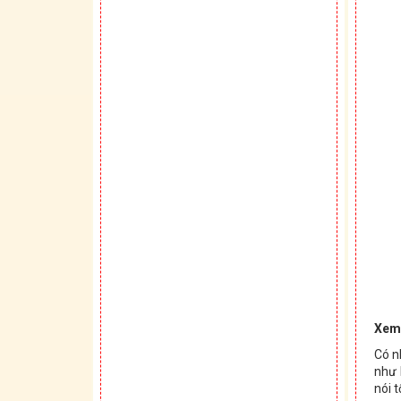
Xem
Có n
như 
nói 