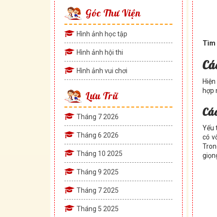
Góc Thư Viện
Hình ảnh học tập
Tìm 
Hình ảnh hội thi
Cá
Hình ảnh vui chơi
Hiện
hợp 
Lưu Trữ
Cá
Tháng 7 2026
Yếu 
Tháng 6 2026
có v
Tron
Tháng 10 2025
giọn
Tháng 9 2025
Tháng 7 2025
Tháng 5 2025