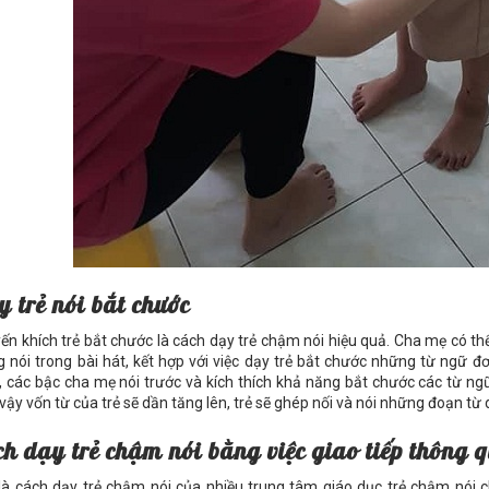
 trẻ nói bắt chước
ến khích trẻ bắt chước là cách dạy trẻ chậm nói hiệu quả. Cha mẹ có th
g nói trong bài hát, kết hợp với việc dạy trẻ bắt chước những từ ngữ
, các bậc cha mẹ nói trước và kích thích khả năng bắt chước các từ ngữ 
vậy vốn từ của trẻ sẽ dần tăng lên, trẻ sẽ ghép nối và nói những đoạn từ d
h dạy trẻ chậm nói bằng việc giao tiếp thông 
là cách dạy trẻ chậm nói của nhiều trung tâm giáo dục trẻ chậm nói 