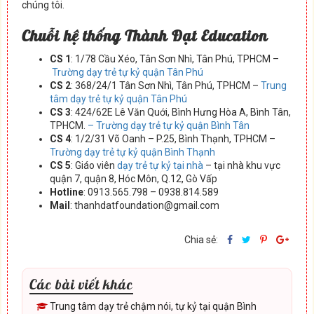
chúng tôi.
Chuỗi hệ thống Thành Đạt Education
CS 1
: 1/78 Cầu Xéo, Tân Sơn Nhì, Tân Phú, TPHCM –
Trường dạy trẻ tự kỷ quận Tân Phú
CS 2
: 368/24/1 Tân Sơn Nhì, Tân Phú, TPHCM –
Trung
tâm dạy trẻ tự kỷ quận Tân Phú
CS 3
: 424/62E Lê Văn Quới, Bình Hưng Hòa A, Bình Tân,
TPHCM.
– Trường dạy trẻ tự kỷ quận Bình Tân
CS 4
: 1/2/31 Võ Oanh – P.25, Bình Thạnh, TPHCM –
Trường dạy trẻ tự kỷ quận Bình Thạnh
CS 5
: Giáo viên
dạy trẻ tự kỷ tại nhà
– tại nhà khu vực
quận 7, quận 8, Hóc Môn, Q.12, Gò Vấp
Hotline
: 0913.565.798 – 0938.814.589
Mail
: thanhdatfoundation@gmail.com
Chia sẻ:
Các bài viết khác
Trung tâm dạy trẻ chậm nói, tự kỷ tại quận Bình