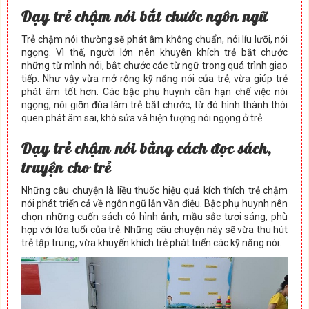
Dạy trẻ chậm nói bắt chước ngôn ngữ
Trẻ chậm nói thường sẽ phát âm không chuẩn, nói líu lưỡi, nói
ngọng. Vì thế, người lớn nên khuyên khích trẻ bắt chước
những từ mình nói, bắt chước các từ ngữ trong quá trình giao
tiếp. Như vậy vừa mở rộng kỹ năng nói của trẻ, vừa giúp trẻ
phát âm tốt hơn. Các bậc phụ huynh cần hạn chế việc nói
ngọng, nói giỡn đùa làm trẻ bắt chước, từ đó hình thành thói
quen phát âm sai, khó sửa và hiện tượng nói ngọng ở trẻ.
Dạy trẻ chậm nói bằng cách đọc sách,
truyện cho trẻ
Những câu chuyện là liều thuốc hiệu quả kích thích trẻ chậm
nói phát triển cả về ngôn ngũ lẫn vần điệu. Bậc phụ huynh nên
chọn những cuốn sách có hình ảnh, mầu sắc tươi sáng, phù
hợp với lứa tuổi của trẻ. Những câu chuyện này sẽ vừa thu hút
trẻ tập trung, vừa khuyến khích trẻ phát triển các kỹ năng nói.