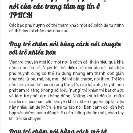
nói của các trung tâm uy tín ở
TPHCM
Các bậc phụ huynh có thể tham khảo một số cách để tự mình
có thể dạy trẻ chậm nói như sau.
Dạy trẻ chậm nói bằng cách nói chuyện
với trẻ nhiều hơn
Việc trò chuyện mọi lúc mọi nơi là cách cải thiện hiệu quả khả
năng nói của trẻ. Ngay từ thời điểm trẻ mới tập nói, các bậc
phụ huynh cũng có thể sử dụng những âm thanh đơn giản
như các từ ba, má, bà, mẹ… để trẻ bắt chước, nói theo. Trẻ lớn
dần lên và có thể nói rõ ràng từng từ, các bậc phụ huynh nên
phát âm rõ ràng, không nói kiểu “nựng” trẻ khiến trẻ bắt chước
và làm trẻ phát âm không đúng. Những khi trẻ đáp lại nhữn
các lời nói của bạn, cần khuyến khích, khen ngợi và lặp lại việc
này nhiều lần để khích lệ trẻ tự tập nói. Bên cạnh đó, cần kết
hợp với những hành động biểu cảm bằng khuôn mặt, chân tay
khi trẻ nói chuyện.
Day trẻ chậm nói bằng cách mô tả