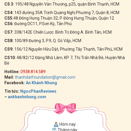
CS 3:
195/48 Nguyễn Văn Thương, p25, quận Bình Thạnh, HCM
CS4:
143 đường 35A Trịnh Quang Nghị Phường 7, Quận 8, HCM
CS5:
48 Đông Hưng Thuận 32, P. Đông Hưng Thuận, Quận 12
CS6:
Đường DC11, P.Sơn Kỳ, Tân Phú
CS7:
338/142E Chiến Lược. Bình Trị Đông A. Bình Tân, HCM
CS8:
100/89 Đường 3, P.9, Q. Gò Vấp, HCM
CS9:
156/12 Nguyễn Hữu Dật, Phường Tây Thạnh, Tân Phú, HCM
CS10:
48/82/12 Đặng Nhữ Lâm, KP. 7, Thị Trấn Nhà Bè, Huyện Nhà
Bè
Hotline:
0938.814.589
Mail:
thanhdatfoundation@gmail.com
Facebook:
An Khánh Nhung
Tin tức:
NgocPhanReviews
–
ankhanhnhung.com
Hôm nay :
Tháng này :