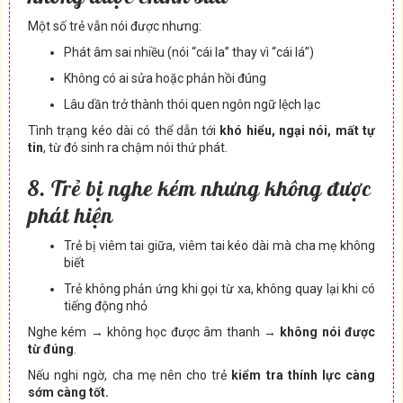
Một số trẻ vẫn nói được nhưng:
Phát âm sai nhiều (nói “cái la” thay vì “cái lá”)
Không có ai sửa hoặc phản hồi đúng
Lâu dần trở thành thói quen ngôn ngữ lệch lạc
Tình trạng kéo dài có thể dẫn tới
khó hiểu, ngại nói, mất tự
tin
, từ đó sinh ra chậm nói thứ phát.
8. Trẻ bị nghe kém nhưng không được
phát hiện
Trẻ bị viêm tai giữa, viêm tai kéo dài mà cha mẹ không
biết
Trẻ không phản ứng khi gọi từ xa, không quay lại khi có
tiếng động nhỏ
Nghe kém → không học được âm thanh →
không nói được
từ đúng
.
Nếu nghi ngờ, cha mẹ nên cho trẻ
kiểm tra thính lực càng
sớm càng tốt.