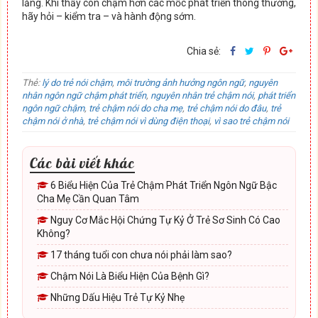
lắng. Khi thấy con chậm hơn các mốc phát triển thông thường,
hãy hỏi – kiểm tra – và hành động sớm.
Chia sẻ:
Thẻ:
lý do trẻ nói chậm
,
môi trường ảnh hưởng ngôn ngữ
,
nguyên
nhân ngôn ngữ chậm phát triển
,
nguyên nhân trẻ chậm nói
,
phát triển
ngôn ngữ chậm
,
trẻ chậm nói do cha mẹ
,
trẻ chậm nói do đâu
,
trẻ
chậm nói ở nhà
,
trẻ chậm nói vì dùng điện thoại
,
vì sao trẻ chậm nói
Các bài viết khác
6 Biểu Hiện Của Trẻ Chậm Phát Triển Ngôn Ngữ Bậc
Cha Mẹ Cần Quan Tâm
Nguy Cơ Mắc Hội Chứng Tự Kỷ Ở Trẻ Sơ Sinh Có Cao
Không?
17 tháng tuổi con chưa nói phải làm sao?
Chậm Nói Là Biểu Hiện Của Bệnh Gì?
Những Dấu Hiệu Trẻ Tự Kỷ Nhẹ