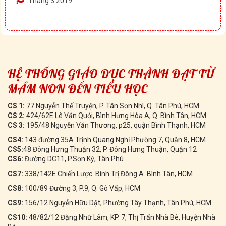
Tháng 3 2019
HỆ THỐNG GIÁO DỤC THÀNH ĐẠT TỪ
MẦM NON ĐẾN TIỂU HỌC
CS 1:
77 Nguyễn Thế Truyện, P. Tân Sơn Nhì, Q. Tân Phú, HCM
CS 2:
424/62E Lê Văn Quới, Bình Hưng Hòa A, Q. Bình Tân, HCM
CS 3:
195/48 Nguyễn Văn Thương, p25, quận Bình Thạnh, HCM
CS4:
143 đường 35A Trịnh Quang Nghị Phường 7, Quận 8, HCM
CS5:
48 Đông Hưng Thuận 32, P. Đông Hưng Thuận, Quận 12
CS6:
Đường DC11, P.Sơn Kỳ, Tân Phú
CS7:
338/142E Chiến Lược. Bình Trị Đông A. Bình Tân, HCM
CS8:
100/89 Đường 3, P.9, Q. Gò Vấp, HCM
CS9:
156/12 Nguyễn Hữu Dật, Phường Tây Thạnh, Tân Phú, HCM
CS10:
48/82/12 Đặng Nhữ Lâm, KP. 7, Thị Trấn Nhà Bè, Huyện Nhà