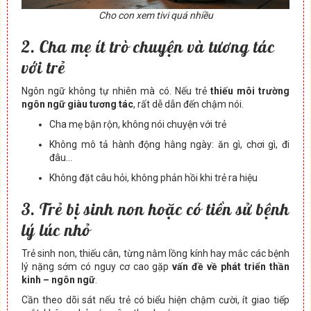
Cho con xem tivi quá nhiều
2. Cha mẹ ít trò chuyện và tương tác
với trẻ
Ngôn ngữ không tự nhiên mà có. Nếu trẻ
thiếu môi trường
ngôn ngữ giàu tương tác
, rất dễ dẫn đến chậm nói.
Cha mẹ bận rộn, không nói chuyện với trẻ
Không mô tả hành động hằng ngày: ăn gì, chơi gì, đi
đâu…
Không đặt câu hỏi, không phản hồi khi trẻ ra hiệu
3. Trẻ bị sinh non hoặc có tiền sử bệnh
lý lúc nhỏ
Trẻ sinh non, thiếu cân, từng nằm lồng kính hay mắc các bệnh
lý nặng sớm có nguy cơ cao gặp
vấn đề về phát triển thần
kinh – ngôn ngữ
.
Cần theo dõi sát nếu trẻ có biểu hiện chậm cười, ít giao tiếp