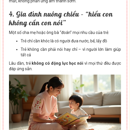
mắt, không phản ứng âm thanh sớm.
4. Gia đình nuông chiều – “hiểu con
không cần con nói”
Một số cha mẹ hoặc ông bà “đoán” mọi nhu cầu của trẻ:
Trẻ chỉ cần khóc là có người đưa nước, bế, lấy đồ
Trẻ không cần phải nói hay chỉ – vì người lớn làm giúp
tất cả
Lâu dần, trẻ
không có động lực học nói
vì mọi thứ đều được
đáp ứng sẵn.