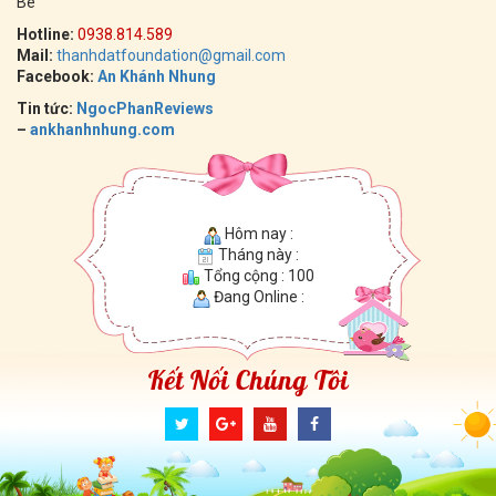
Bè
Hotline:
0938.814.589
Mail:
thanhdatfoundation@gmail.com
Facebook:
An Khánh Nhung
Tin tức:
NgocPhanReviews
–
ankhanhnhung.com
Hôm nay :
Tháng này :
Tổng cộng : 100
Đang Online :
Kết Nối Chúng Tôi