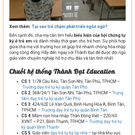
Xem thêm:
Tại sao trẻ chậm phát triển ngôn ngữ?
Bên cạnh đó, cha mẹ cần tìm hiểu
biểu hiện của hội chứng tự
kỷ ở trẻ em
và dành nhiều thời gian cho trẻ hơn. Sự phối hợp
giữa cha mẹ với trường học sẽ giúp trẻ nhanh chóng hòa nhập
cùng cộng đồng. Hãy đến ngay với Thành Đạt để được đội ngũ
giáo viên chuyên nghiệp hỗ trợ chu đáo và tận tình nhất.
Chuỗi hệ thống Thành Đạt Education
CS 1
: 1/78 Cầu Xéo, Tân Sơn Nhì, Tân Phú, TPHCM –
Trường dạy trẻ tự kỷ quận Tân Phú
CS 2
: 368/24/1 Tân Sơn Nhì, Tân Phú, TPHCM –
Trung
tâm dạy trẻ tự kỷ quận Tân Phú
CS 3
: 424/62E Lê Văn Quới, Bình Hưng Hòa A, Bình Tân,
TPHCM.
– Trường dạy trẻ tự kỷ quận Bình Tân
CS 4
: Mầm non hòa nhập Thần Đồng Việt – 220/60
XVNT – P.21, Bình Thạnh, TPHCM –
Trường dạy trẻ tự
kỷ quận Bình Thạnh
CS 5
: Giáo viên
dạy trẻ tự kỷ tại nhà
– tại nhà khu vực