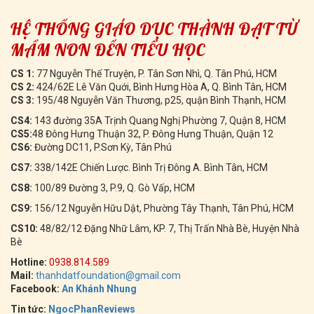
HỆ THỐNG GIÁO DỤC THÀNH ĐẠT TỪ
MẦM NON ĐẾN TIỂU HỌC
CS 1:
77 Nguyễn Thế Truyện, P. Tân Sơn Nhì, Q. Tân Phú, HCM
CS 2:
424/62E Lê Văn Quới, Bình Hưng Hòa A, Q. Bình Tân, HCM
CS 3:
195/48 Nguyễn Văn Thương, p25, quận Bình Thạnh, HCM
CS4:
143 đường 35A Trịnh Quang Nghị Phường 7, Quận 8, HCM
CS5:
48 Đông Hưng Thuận 32, P. Đông Hưng Thuận, Quận 12
CS6:
Đường DC11, P.Sơn Kỳ, Tân Phú
CS7:
338/142E Chiến Lược. Bình Trị Đông A. Bình Tân, HCM
CS8:
100/89 Đường 3, P.9, Q. Gò Vấp, HCM
CS9:
156/12 Nguyễn Hữu Dật, Phường Tây Thạnh, Tân Phú, HCM
CS10:
48/82/12 Đặng Nhữ Lâm, KP. 7, Thị Trấn Nhà Bè, Huyện Nhà
Bè
Hotline:
0938.814.589
Mail:
thanhdatfoundation@gmail.com
Facebook:
An Khánh Nhung
Tin tức:
NgocPhanReviews