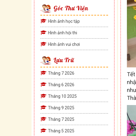
Góc Thư Viện
Hình ảnh học tập
Hình ảnh hội thi
Hình ảnh vui chơi
Lưu Trữ
Tháng 7 2026
Tết
nhậ
Tháng 6 2026
như
Tháng 10 2025
Thà
Tháng 9 2025
Tháng 7 2025
Tháng 5 2025