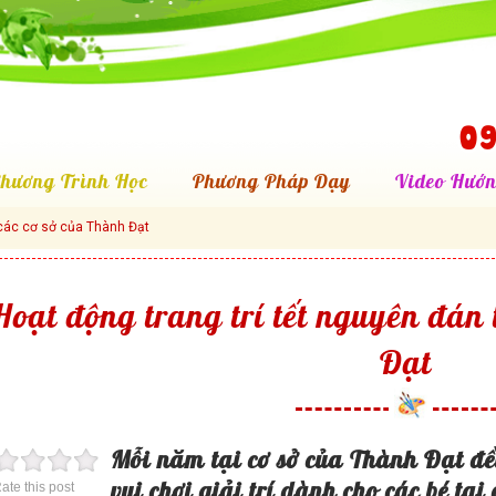
09
hương Trình Học
Phương Pháp Dạy
Video Hướn
i các cơ sở của Thành Đạt
Hoạt động trang trí tết nguyên đán 
Đạt
Mỗi năm tại cơ sở của Thành Đạt đề
vui chơi giải trí dành cho các bé tạ
ate this post