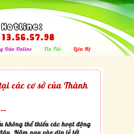
Hotline:
13.56.57.98
g Dẫn Online
Tin Tức
Liên Hệ
tại các cơ sở của Thành
u không thể thiếu các hoạt động
i đây. Năm nay vào dịp lễ tết