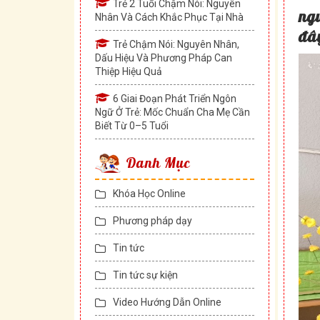
Trẻ 2 Tuổi Chậm Nói: Nguyên
ngu
Nhân Và Cách Khắc Phục Tại Nhà
đây
Trẻ Chậm Nói: Nguyên Nhân,
Dấu Hiệu Và Phương Pháp Can
Thiệp Hiệu Quả
6 Giai Đoạn Phát Triển Ngôn
Ngữ Ở Trẻ: Mốc Chuẩn Cha Mẹ Cần
Biết Từ 0–5 Tuổi
Danh Mục
Khóa Học Online
Phương pháp dạy
Tin tức
Tin tức sự kiện
Video Hướng Dẫn Online