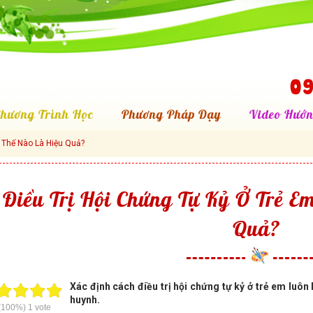
09
hương Trình Học
Phương Pháp Dạy
Video Hướn
ư Thế Nào Là Hiệu Quả?
Điều Trị Hội Chứng Tự Kỷ Ở Trẻ E
Quả?
Xác định cách điều trị hội chứng tự kỷ ở trẻ em luô
huynh.
(100%)
1
vote