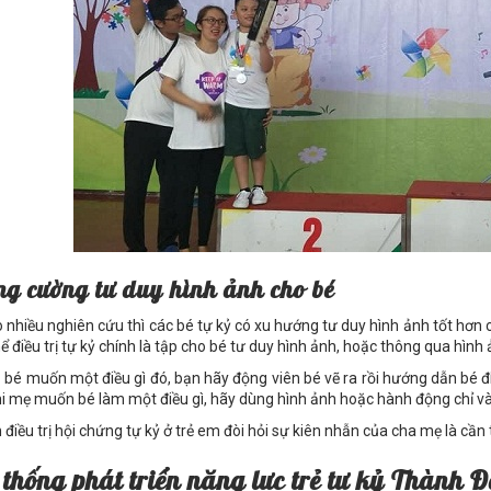
ng c
ườ
ng t
ư
duy hình
ả
nh cho bé
 nhiều nghiên cứu thì các bé tự kỷ có xu hướng tư duy hình ảnh tốt hơn
hể điều trị tự kỷ chính là tập cho bé tư duy hình ảnh, hoặc thông qua hình
ụ bé muốn một điều gì đó, bạn hãy động viên bé vẽ ra rồi hướng dẫn bé 
khi mẹ muốn bé làm một điều gì, hãy dùng hình ảnh hoặc hành động chỉ 
 điều trị hội chứng tự kỷ ở trẻ em đòi hỏi sự kiên nhẫn của cha mẹ là cần t
th
ố
ng phát tri
ể
n năng l
ự
c tr
ẻ
t
ự
k
ỷ
Thành Đ