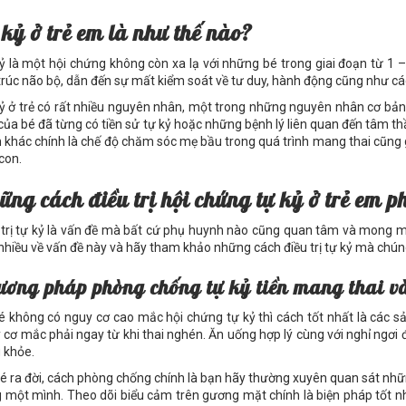
k
ỷ
ở
tr
ẻ
em là nh
ư
th
ế
nào?
ỷ là một hội chứng không còn xa lạ với những bé trong giai đoạn từ 1 – 
trúc não bộ, dẫn đến sự mất kiểm soát về tư duy, hành động cũng như cá
ỷ ở trẻ có rất nhiều nguyên nhân, một trong những nguyên nhân cơ bản đ
của bé đã từng có tiền sử tự kỷ hoặc những bệnh lý liên quan đến tâm th
 khác chính là chế độ chăm sóc mẹ bầu trong quá trình mang thai cũng
con.
ữ
ng cách đi
ề
u tr
ị
h
ộ
i ch
ứ
ng t
ự
k
ỷ
ở
tr
ẻ
em p
 trị tự kỷ là vấn đề mà bất cứ phụ huynh nào cũng quan tâm và mong m
nhiều về vấn đề này và hãy tham khảo những cách điều trị tự kỷ mà chúng
ươ
ng pháp phòng ch
ố
ng t
ự
k
ỷ
ti
ề
n mang thai và
é không có nguy cơ cao mắc hội chứng tự kỷ thì cách tốt nhất là các 
 cơ mắc phải ngay từ khi thai nghén. Ăn uống hợp lý cùng với nghỉ ngơi 
 khỏe.
bé ra đời, cách phòng chống chính là bạn hãy thường xuyên quan sát những 
 một mình. Theo dõi biểu cảm trên gương mặt chính là biện pháp tốt n