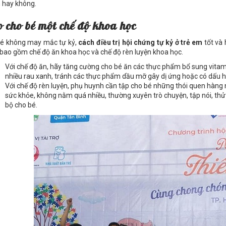
 hay không.
o cho bé m
ộ
t ch
ế
đ
ộ
khoa h
ọ
c
bé không may mắc tự kỷ,
cách điều trị hội chứng tự kỷ ở trẻ em
tốt và 
 bao gồm chế độ ăn khoa học và chế độ rèn luyện khoa học.
Với chế độ ăn, hãy tăng cường cho bé ăn các thực phẩm bổ sung vitamin 
nhiều rau xanh, tránh các thực phẩm dầu mỡ gây dị ứng hoặc có dấu 
Với chế độ rèn luyện, phụ huynh cần tập cho bé những thói quen hàng n
sức khỏe, không nằm quá nhiều, thường xuyên trò chuyện, tập nói, thử
bộ cho bé.