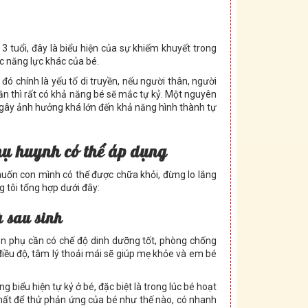
3 tuổi, đây là biểu hiện của sự khiếm khuyết trong
c năng lực khác của bé.
ó chính là yếu tố di truyền, nếu người thân, người
ần thì rất có khả năng bé sẽ mắc tự kỷ. Một nguyên
 gây ảnh hưởng khá lớn đến khả năng hình thành tự
h
ụ
huynh có th
ể
áp d
ụ
ng
uốn con mình có thể được chữa khỏi, đừng lo lắng
 tôi tổng hợp dưới đây:
 sau sinh
sản phụ cần có chế độ dinh dưỡng tốt, phòng chống
điều độ, tâm lý thoải mái sẽ giúp mẹ khỏe và em bé
biểu hiện tự kỷ ở bé, đặc biệt là trong lúc bé hoạt
hất để thử phản ứng của bé như thế nào, có nhanh