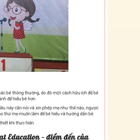
 các bé thông thường, do đó một cách hữu ích để bé
 ảnh để hiểu bé hơn.
điều này cần nói và xin phép mẹ như thế nào, ngược
vào thứ mẹ muốn làm để bé hiểu và hướng dẫn bé.
hiết khi thực hiện.
ạ
t Education – đi
ể
m đ
ế
n c
ủ
a