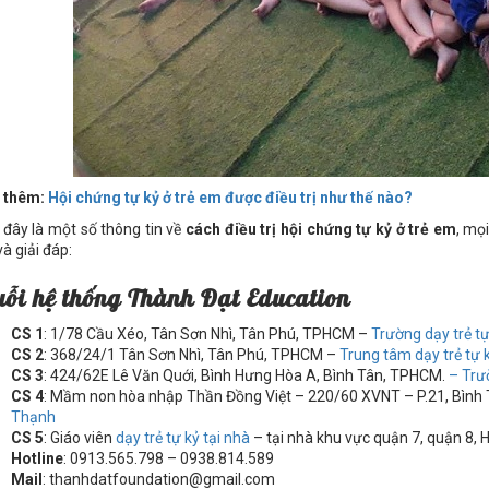
 thêm:
Hội chứng tự kỷ ở trẻ em được điều trị như thế nào?
 đây là một số thông tin về
cách điều trị hội chứng tự kỷ ở trẻ em
, mọ
à giải đáp:
uỗi hệ thống Thành Đạt Education
CS 1
: 1/78 Cầu Xéo, Tân Sơn Nhì, Tân Phú, TPHCM –
Trường dạy trẻ t
CS 2
: 368/24/1 Tân Sơn Nhì, Tân Phú, TPHCM –
Trung tâm dạy trẻ tự
CS 3
: 424/62E Lê Văn Quới, Bình Hưng Hòa A, Bình Tân, TPHCM.
– Trư
CS 4
: Mầm non hòa nhập Thần Đồng Việt – 220/60 XVNT – P.21, Bìn
Thạnh
CS 5
: Giáo viên
dạy trẻ tự kỷ tại nhà
– tại nhà khu vực quận 7, quận 8, 
Hotline
: 0913.565.798 – 0938.814.589
Mail
: thanhdatfoundation@gmail.com