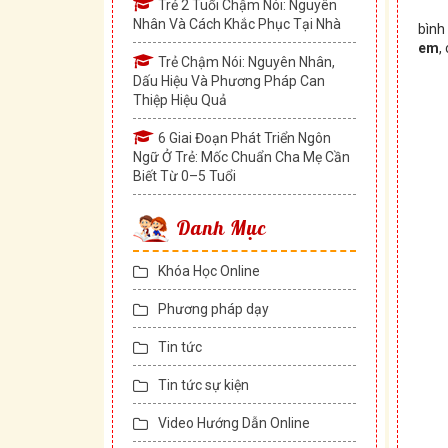
Trẻ 2 Tuổi Chậm Nói: Nguyên
Nhân Và Cách Khắc Phục Tại Nhà
bình
em
,
Trẻ Chậm Nói: Nguyên Nhân,
Dấu Hiệu Và Phương Pháp Can
Thiệp Hiệu Quả
6 Giai Đoạn Phát Triển Ngôn
Ngữ Ở Trẻ: Mốc Chuẩn Cha Mẹ Cần
Biết Từ 0–5 Tuổi
Danh Mục
Khóa Học Online
Phương pháp dạy
Tin tức
Tin tức sự kiện
Video Hướng Dẫn Online