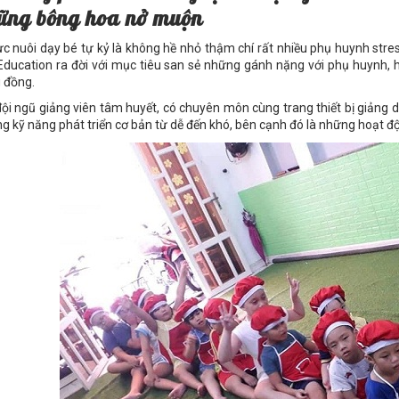
ữ
ng bông hoa n
ở
mu
ộ
n
ực nuôi dạy bé tự kỷ là không hề nhỏ thậm chí rất nhiều phụ huynh stre
Education ra đời với mục tiêu san sẻ những gánh nặng với phụ huynh,
 đồng.
đội ngũ giảng viên tâm huyết, có chuyên môn cùng trang thiết bị giảng d
g kỹ năng phát triển cơ bản từ dễ đến khó, bên cạnh đó là những hoạt độn