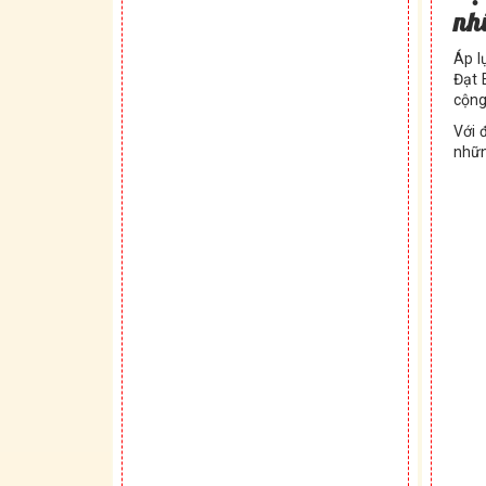
nh
Áp l
Đạt 
cộng
Với 
nhữn