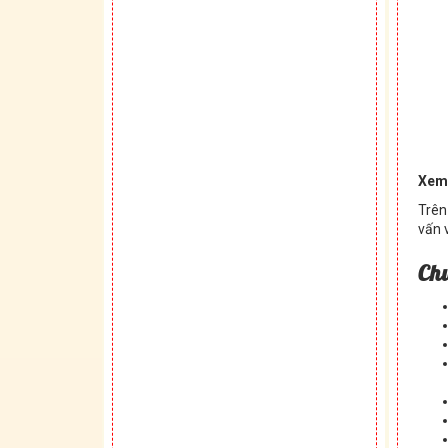
Xem
Trên
vấn v
Ch