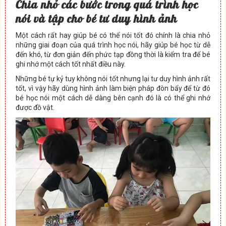
Chia nh
ỏ
các b
ướ
c trong quá trình h
ọ
c
nói và t
ậ
p cho bé t
ư
duy hình
ả
nh
Một cách rất hay giúp bé có thể nói tốt đó chính là chia nhỏ
những giai đoạn của quá trình học nói, hãy giúp bé học từ dễ
đến khó, từ đơn giản đến phức tạp đồng thời là kiểm tra để bé
ghi nhớ một cách tốt nhất điều này.
Những bé tự kỷ tuy không nói tốt nhưng lại tư duy hình ảnh rất
tốt, vì vậy hãy dùng hình ảnh làm biện pháp đòn bẩy để từ đó
bé học nói một cách dễ dàng bên cạnh đó là có thể ghi nhớ
được đồ vật.