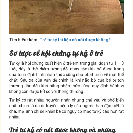
Tìm hiểu thêm:
Trẻ tự kỷ thì liệu có nói được không?
S
ơ
l
ượ
c v
ề
h
ộ
i ch
ứ
ng t
ự
k
ỷ
ở
tr
ẻ
Tự kỷ là hội chứng xuất hiện ở trẻ em trong giai đoạn từ 1 – 3
tuổi, đây là thời điểm tương đối nhạy cảm khi bé đang trong
quá trình định hình nhận thức cũng như phát triển về mặt thể
chất. Sâu xa của vấn đề chính là khi não bộ của bé bị tổn
thương dẫn đến khả năng nhận thức cùng quy định hành vi
không còn được tốt so với thông thường.
Tự kỷ có rất nhiều nguyên nhân nhưng chủ yếu và phổ biến
nhất chính là do di truyền, bệnh lý của người thân đặc biệt là
cha, mẹ, anh chị sẽ khiến bé có nguy cơ mắc tự kỷ cao hơn rất
nhiều.
Tr
ẻ
t
ự
k
ỷ
có nói đ
ượ
c không và nh
ữ
ng