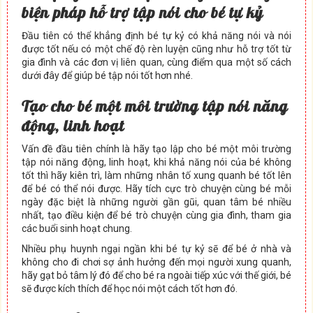
bi
ệ
n pháp h
ỗ
tr
ợ
t
ậ
p nói cho bé t
ự
k
ỷ
Đầu tiên có thể khẳng định bé tự kỷ có khả năng nói và nói
được tốt nếu có một chế độ rèn luyện cũng như hỗ trợ tốt từ
gia đình và các đơn vị liên quan, cùng điểm qua một số cách
dưới đây để giúp bé tập nói tốt hơn nhé.
T
ạ
o cho bé m
ộ
t môi tr
ườ
ng t
ậ
p nói năng
đ
ộ
ng, linh ho
ạ
t
Vấn đề đầu tiên chính là hãy tạo lập cho bé một môi trường
tập nói năng động, linh hoạt, khi khả năng nói của bé không
tốt thì hãy kiên trì, làm những nhân tố xung quanh bé tốt lên
để bé có thể nói được. Hãy tích cực trò chuyện cùng bé mỗi
ngày đặc biệt là những người gần gũi, quan tâm bé nhiều
nhất, tạo điều kiện để bé trò chuyện cùng gia đình, tham gia
các buổi sinh hoạt chung.
Nhiều phụ huynh ngại ngần khi bé tự kỷ sẽ để bé ở nhà và
không cho đi chơi sợ ảnh hưởng đến mọi người xung quanh,
hãy gạt bỏ tâm lý đó để cho bé ra ngoài tiếp xúc với thế giới, bé
sẽ được kích thích để học nói một cách tốt hơn đó.