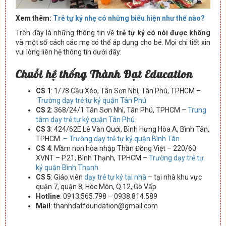
Xem thêm:
Trẻ tự kỷ nhẹ có những biểu hiện như thế nào?
Trên đây là những thông tin về
trẻ tự kỷ có nói được không
và một số cách các mẹ có thể áp dụng cho bé. Mọi chi tiết xin
vui lòng liên hệ thông tin dưới đây:
Chuỗi hệ thống Thành Đạt Education
CS 1
: 1/78 Cầu Xéo, Tân Sơn Nhì, Tân Phú, TPHCM –
Trường dạy trẻ tự kỷ quận Tân Phú
CS 2
: 368/24/1 Tân Sơn Nhì, Tân Phú, TPHCM –
Trung
tâm dạy trẻ tự kỷ quận Tân Phú
CS 3
: 424/62E Lê Văn Quới, Bình Hưng Hòa A, Bình Tân,
TPHCM.
– Trường dạy trẻ tự kỷ quận Bình Tân
CS 4
: Mầm non hòa nhập Thần Đồng Việt – 220/60
XVNT – P.21, Bình Thạnh, TPHCM –
Trường dạy trẻ tự
kỷ quận Bình Thạnh
CS 5
: Giáo viên
dạy trẻ tự kỷ tại nhà
– tại nhà khu vực
quận 7, quận 8, Hóc Môn, Q.12, Gò Vấp
Hotline
: 0913.565.798 – 0938.814.589
Mail
: thanhdatfoundation@gmail.com