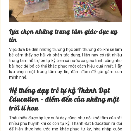
L
ự
a ch
ọ
n nh
ữ
ng trung tâm giáo d
ụ
c uy
tín
Việc đưa bé đến những trường học bình thường đôi khi sẽ làm
bé cảm thấy sợ hãi và phản tác dụng. Hiện nay có rất nhiều
trung tâm hỗ trợ bé tự kỷ trên cả nước có giáo trình cũng như
bài học để bé có thể khắc phục một cách hiệu quả nhất. Hãy
lựa chọn một trung tâm uy tín, đảm đảm để gửi gắm con
mình nhé.
H
ệ
th
ố
ng d
ạ
y tr
ẻ
t
ự
k
ỷ
Thành Đ
ạ
t
Education – đi
ể
m đ
ế
n c
ủ
a nh
ữ
ng m
ặ
t
tr
ờ
i tí hon
Thấu hiểu được áp lực nuôi dạy cũng như nỗi khổ tâm của rất
nhiều phụ huynh khi có con tự kỷ, Thành Đạt Education ra đời
để hiện thực hóa ước mơ khắc phục tự kỷ, hòa nhập cuộc