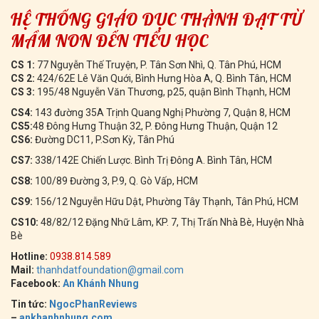
HỆ THỐNG GIÁO DỤC THÀNH ĐẠT TỪ
MẦM NON ĐẾN TIỂU HỌC
CS 1:
77 Nguyễn Thế Truyện, P. Tân Sơn Nhì, Q. Tân Phú, HCM
CS 2:
424/62E Lê Văn Quới, Bình Hưng Hòa A, Q. Bình Tân, HCM
CS 3:
195/48 Nguyễn Văn Thương, p25, quận Bình Thạnh, HCM
CS4:
143 đường 35A Trịnh Quang Nghị Phường 7, Quận 8, HCM
CS5:
48 Đông Hưng Thuận 32, P. Đông Hưng Thuận, Quận 12
CS6:
Đường DC11, P.Sơn Kỳ, Tân Phú
CS7:
338/142E Chiến Lược. Bình Trị Đông A. Bình Tân, HCM
CS8:
100/89 Đường 3, P.9, Q. Gò Vấp, HCM
CS9:
156/12 Nguyễn Hữu Dật, Phường Tây Thạnh, Tân Phú, HCM
CS10:
48/82/12 Đặng Nhữ Lâm, KP. 7, Thị Trấn Nhà Bè, Huyện Nhà
Bè
Hotline:
0938.814.589
Mail:
thanhdatfoundation@gmail.com
Facebook:
An Khánh Nhung
Tin tức:
NgocPhanReviews
–
ankhanhnhung.com