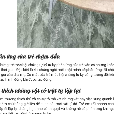
ản ứng của trẻ chậm dần
những trẻ mắc hội chứng tự kỷ tự kỷ phản ứng của trẻ vẫn có nhưng kh
 thời gian. Đặc biệt là khi chúng ngồi một một mình sẽ phản ứng rất 
g gọi của cha mẹ. Cơ mặt của trẻ mắc hội chứng tự kỷ cũng tương đối 
các hành động khi được tác động.
 thích những vật có trật tự lặp lại
em thường thích thú và có sự tò mò với những vật hay việc xung quanh l
chăm chú hàng giờ liền để quan sát một vật gì đó. Trẻ em rất nhanh c
lặp đi lặp lại chẳng hạn như cánh quạt và không hề có phản ứng khi ngư
vì có thể trẻ mắc hội chứng tự kỷ.