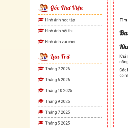
Góc Thư Viện
Hình ảnh học tập
Tìm 
Hình ảnh hội thi
Ba
Hình ảnh vui chơi
Khả
Lưu Trữ
Khả 
năng
Tháng 7 2026
Các 
có n
Tháng 6 2026
Tháng 10 2025
Tháng 9 2025
Tháng 7 2025
Tháng 5 2025