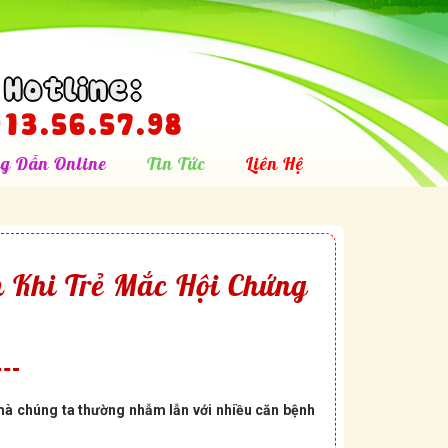
Hotline:
13.56.57.98
g Dẫn Online
Tin Tức
Liên Hệ
 Khi Trẻ Mắc Hội Chứng
 mà chúng ta thường nhẫm lẫn với nhiều căn bệnh