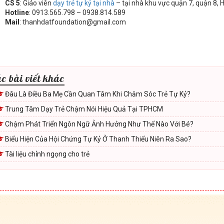
CS 5
: Giáo viên
dạy trẻ tự kỷ tại nhà
– tại nhà khu vực quận 7, quận 8, 
Hotline
: 0913.565.798 – 0938.814.589
Mail
: thanhdatfoundation@gmail.com
c bài viết khác
Đâu Là Điều Ba Mẹ Cần Quan Tâm Khi Chăm Sóc Trẻ Tự Kỷ?
Trung Tâm Dạy Trẻ Chậm Nói Hiệu Quả Tại TPHCM
Chậm Phát Triển Ngôn Ngữ Ảnh Hưởng Như Thế Nào Với Bé?
Biểu Hiện Của Hội Chứng Tự Kỷ Ở Thanh Thiếu Niên Ra Sao?
Tài liệu chỉnh ngọng cho trẻ