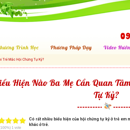
09
hương Trình Học
Phương Pháp Dạy
Video Hướn
i Trẻ Mắc Hội Chứng Tự Kỷ?
iểu Hiện Nào Ba Mẹ Cần Quan Tâm
Tự Kỷ?
Có rất nhiều biểu hiện của hội chứng tự kỷ ở trẻ em
khác ở trẻ.
(100%)
1
vote