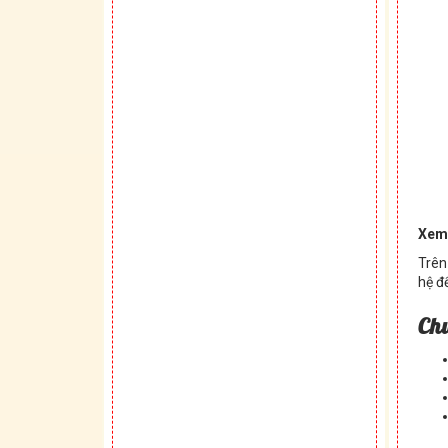
Xem 
Trên
hệ đ
Ch