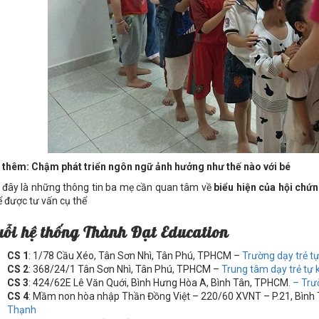
thêm: Chậm phát triển ngôn ngữ ảnh hưởng như thế nào với bé
 đây là những thông tin ba mẹ cần quan tâm về
biểu hiện của hội chứn
ể được tư vấn cụ thể
uỗi hệ thống Thành Đạt Education
CS 1
: 1/78 Cầu Xéo, Tân Sơn Nhì, Tân Phú, TPHCM –
Trường dạy trẻ t
CS 2
: 368/24/1 Tân Sơn Nhì, Tân Phú, TPHCM –
Trung tâm dạy trẻ tự
CS 3
: 424/62E Lê Văn Quới, Bình Hưng Hòa A, Bình Tân, TPHCM.
– Trư
CS 4
: Mầm non hòa nhập Thần Đồng Việt – 220/60 XVNT – P.21, Bìn
Thạnh