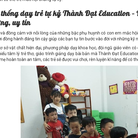
 thống dạy trẻ tự kỷ Thành Đạt Education – Đ
ng, uy tín
 và đồng cảm với nỗi lòng của những bậc phụ huynh có con em mắc hội
i đồng hành đáng tin cậy giúp các bạn tự tin bước vào đời với những kỹ n
cơ sở vật chất hiện đại, phương pháp dạy khoa học, đội ngũ giáo viên c
iểu tâm lý trẻ thơ, giáo trình giảng dạy bài bản mà Thành Đạt Educatio
mẹ hoàn toàn an tâm, các trẻ sẽ được vui chơi, rèn luyện kĩ năng để có th