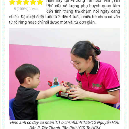
Hiện nay tại Phường Tân Sơn Nhì (Tân
Phú cũ), số lượng phụ huynh quan tâm
5
(100%)
1
vote
đến tình trạng trẻ chậm nói ngày càng
nhiều. Đặc biệt ở độ tuổi từ 2 đến 4 tuổi, nhiều bé chưa có vốn
từ rõ ràng hoặc chỉ nói được một vài từ đơn giản.
Hình ảnh cô dạy cá nhân 1:1 ở chi nhánh 156/12 Nguyễn Hữu
Dật, P. Tây Thạnh, Tân Phú (Cũ) Tp HCM