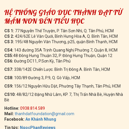
HỆ THỐNG GIÁO DỤC THÀNH ĐẠT TỪ
MẦM NON ĐẾN TIỂU HỌC
CS 1:
77 Nguyễn Thế Truyện, P. Tân Sơn Nhì, Q. Tân Phú, HCM
CS 2:
424/62E Lê Văn Quới, Bình Hưng Hòa A, Q. Bình Tân, HCM
CS 3:
195/48 Nguyễn Văn Thương, p25, quận Bình Thạnh, HCM
CS4:
143 đường 35A Trịnh Quang Nghị Phường 7, Quận 8, HCM
CS5:
48 Đông Hưng Thuận 32, P. Đông Hưng Thuận, Quận 12
CS6:
Đường DC11, P.Sơn Kỳ, Tân Phú
CS7:
338/142E Chiến Lược. Bình Trị Đông A. Bình Tân, HCM
CS8:
100/89 Đường 3, P.9, Q. Gò Vấp, HCM
CS9:
156/12 Nguyễn Hữu Dật, Phường Tây Thạnh, Tân Phú, HCM
CS10:
48/82/12 Đặng Nhữ Lâm, KP. 7, Thị Trấn Nhà Bè, Huyện Nhà
Bè
Hotline:
0938.814.589
Mail:
thanhdatfoundation@gmail.com
Facebook:
An Khánh Nhung
Tin tức:
NgocPhanReviews