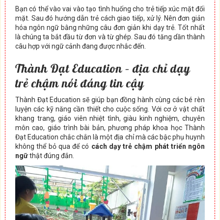
Bạn có thể vào vai vào tạo tình huống cho trẻ tiếp xúc mặt đối
mặt. Sau đó hướng dẫn trẻ cách giao tiếp, xử lý. Nên đơn giản
hóa ngôn ngữ bằng những câu đơn giản khi dạy trẻ. Tốt nhất
là chúng ta bắt đầu từ đơn và từ ghép. Sau đó tăng dần thành
câu hợp với ngữ cảnh đang được nhắc đến.
Thành Đạt Education – địa chỉ dạy
trẻ chậm nói đáng tin cậy
Thành Đạt Education sẽ giúp bạn đồng hành cùng các bé rèn
luyện các kỹ năng cần thiết cho cuộc sống. Với cơ ở vật chất
khang trang, giáo viên nhiệt tình, giàu kinh nghiệm, chuyên
môn cao, giáo trình bài bản, phương pháp khoa học Thành
Đạt Education chắc chắn là một địa chỉ mà các bậc phụ huynh
không thể bỏ qua để có
cách dạy trẻ chậm phát triển ngôn
ngữ
thật đúng đắn.