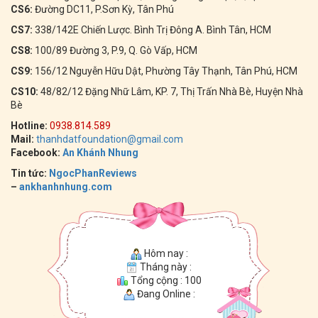
CS6:
Đường DC11, P.Sơn Kỳ, Tân Phú
CS7:
338/142E Chiến Lược. Bình Trị Đông A. Bình Tân, HCM
CS8:
100/89 Đường 3, P.9, Q. Gò Vấp, HCM
CS9:
156/12 Nguyễn Hữu Dật, Phường Tây Thạnh, Tân Phú, HCM
CS10:
48/82/12 Đặng Nhữ Lâm, KP. 7, Thị Trấn Nhà Bè, Huyện Nhà
Bè
Hotline:
0938.814.589
Mail:
thanhdatfoundation@gmail.com
Facebook:
An Khánh Nhung
Tin tức:
NgocPhanReviews
–
ankhanhnhung.com
Hôm nay :
Tháng này :
Tổng cộng : 100
Đang Online :