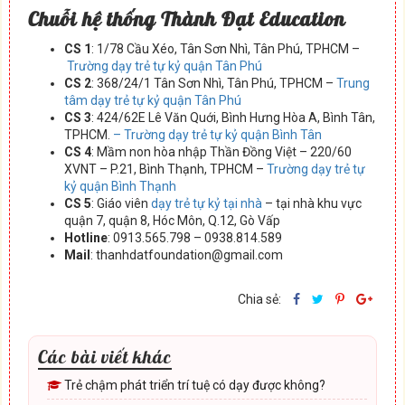
Chuỗi hệ thống Thành Đạt Education
CS 1
: 1/78 Cầu Xéo, Tân Sơn Nhì, Tân Phú, TPHCM –
Trường dạy trẻ tự kỷ quận Tân Phú
CS 2
: 368/24/1 Tân Sơn Nhì, Tân Phú, TPHCM –
Trung
tâm dạy trẻ tự kỷ quận Tân Phú
CS 3
: 424/62E Lê Văn Quới, Bình Hưng Hòa A, Bình Tân,
TPHCM.
– Trường dạy trẻ tự kỷ quận Bình Tân
CS 4
: Mầm non hòa nhập Thần Đồng Việt – 220/60
XVNT – P.21, Bình Thạnh, TPHCM –
Trường dạy trẻ tự
kỷ quận Bình Thạnh
CS 5
: Giáo viên
dạy trẻ tự kỷ tại nhà
– tại nhà khu vực
quận 7, quận 8, Hóc Môn, Q.12, Gò Vấp
Hotline
: 0913.565.798 – 0938.814.589
Mail
: thanhdatfoundation@gmail.com
Chia sẻ:
Các bài viết khác
Trẻ chậm phát triển trí tuệ có dạy được không?