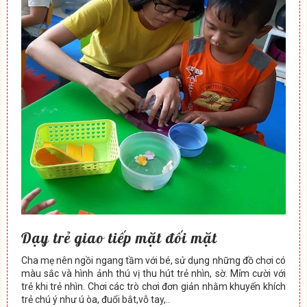
Dạy trẻ giao tiếp mặt đối mặt
Cha mẹ nên ngồi ngang tầm với bé, sử dụng những đồ chơi có
màu sắc và hình ảnh thú vị thu hút trẻ nhìn, sờ. Mỉm cười với
trẻ khi trẻ nhìn. Chơi các trò chơi đơn giản nhằm khuyến khích
trẻ chú ý như ú òa, đuổi bắt,vỗ tay,..