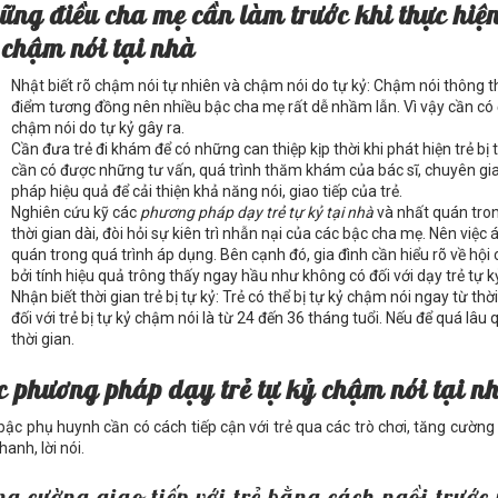
ững điều cha mẹ cần làm trước khi thực hiệ
 chậm nói tại nhà
Nhật biết rõ chậm nói tự nhiên và chậm nói do tự kỷ: Chậm nói thông t
điểm tương đồng nên nhiều bậc cha mẹ rất dễ nhầm lẫn. Vì vậy cần có 
chậm nói do tự kỷ gây ra.
Cần đưa trẻ đi khám để có những can thiệp kịp thời khi phát hiện trẻ bị
cần có được những tư vấn, quá trình thăm khám của bác sĩ, chuyên g
pháp hiệu quả để cải thiện khả năng nói, giao tiếp của trẻ.
Nghiên cứu kỹ các
phương pháp dạy trẻ tự kỷ tại nhà
và nhất quán tron
thời gian dài, đòi hỏi sự kiên trì nhẫn nại của các bậc cha mẹ. Nên việ
quán trong quá trình áp dụng. Bên cạnh đó, gia đình cần hiểu rõ về hộ
bởi tính hiệu quả trông thấy ngay hầu như không có đối với dạy trẻ tự 
Nhận biết thời gian trẻ bị tự kỷ: Trẻ có thể bị tự kỷ chậm nói ngay từ th
đối với trẻ bị tự kỷ chậm nói là từ 24 đến 36 tháng tuổi. Nếu để quá lâu 
thời gian.
c phương pháp dạy trẻ tự kỷ chậm nói tại n
bậc phụ huynh cần có cách tiếp cận với trẻ qua các trò chơi, tăng cường
anh, lời nói.
g cường giao tiếp với trẻ bằng cách ngồi trước