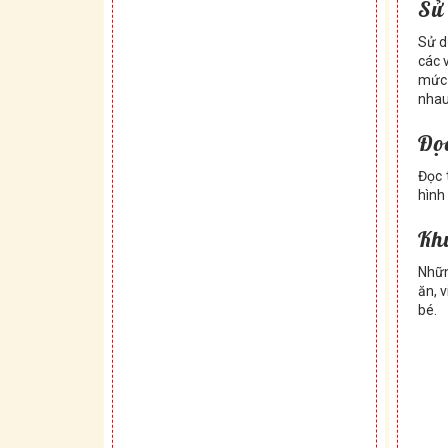
Sử
Sử d
các 
mức 
nhau
Đọc
Đọc 
hình
Khu
Nhữn
ăn, 
bé.