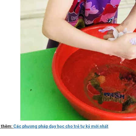
 thêm:
Các phương pháp dạy học cho trẻ tự kỷ mới nhất