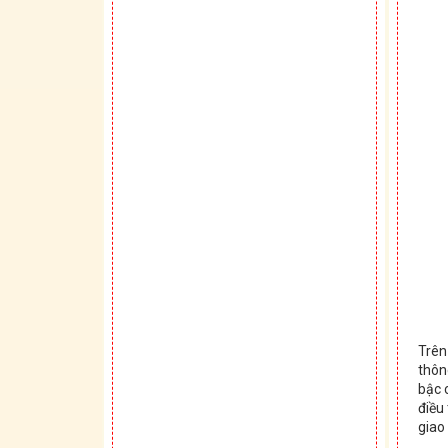
Trên
thôn
bậc 
điều
giao 