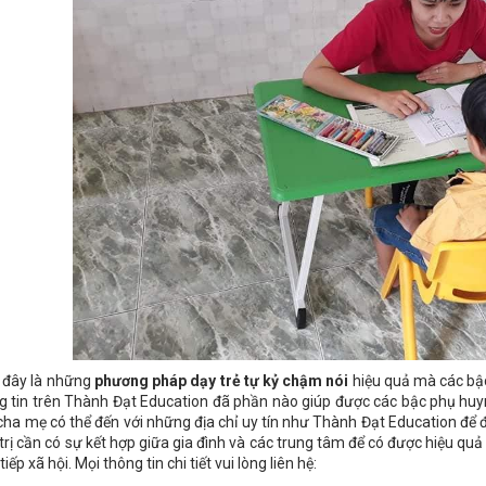
 đây là những
phương pháp dạy trẻ tự kỷ chậm nói
hiệu quả mà các bậc
g tin trên Thành Đạt Education đã phần nào giúp được các bậc phụ huyn
cha mẹ có thể đến với những địa chỉ uy tín như Thành Đạt Education để đ
 trị cần có sự kết hợp giữa gia đình và các trung tâm để có được hiệu q
tiếp xã hội. Mọi thông tin chi tiết vui lòng liên hệ: