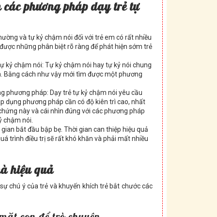
n các phương pháp dạy trẻ tự
hường và tự kỷ chậm nói đối với trẻ em có rất nhiều
được những phân biệt rõ ràng để phát hiện sớm trẻ
 tự kỷ chậm nói: Tự kỷ chậm nói hay tự kỷ nói chung
ia. Bằng cách như vậy mới tìm được một phương
g phương pháp: Dạy trẻ tự kỷ chậm nói yêu cầu
c áp dụng phương pháp cần có độ kiên trì cao, nhất
i chứng này và cái nhìn đúng với các phương pháp
kỷ chậm nói.
ời gian bắt đầu bập bẹ. Thời gian can thiệp hiệu quả
quá trình điều trị sẽ rất khó khăn và phải mất nhiều
hà hiệu quả
 sự chú ý của trẻ và khuyến khích trẻ bắt chước các
 mặt con để trò chuyện