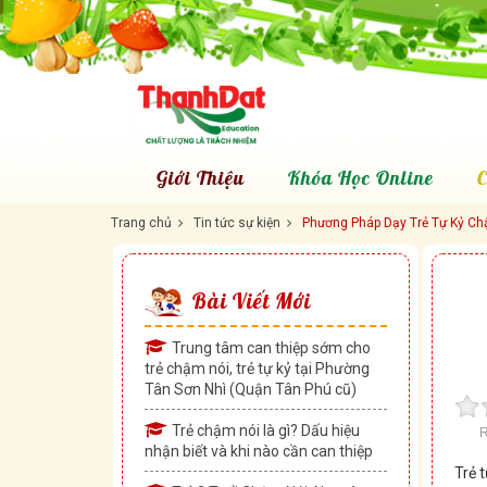
Giới Thiệu
Khóa Học Online
C
Trang chủ
Tin tức sự kiện
Phương Pháp Dạy Trẻ Tự Kỷ Ch
Bài Viết Mới
Trung tâm can thiệp sớm cho
trẻ chậm nói, trẻ tự kỷ tại Phường
Tân Sơn Nhì (Quận Tân Phú cũ)
Trẻ chậm nói là gì? Dấu hiệu
R
nhận biết và khi nào cần can thiệp
Trẻ 