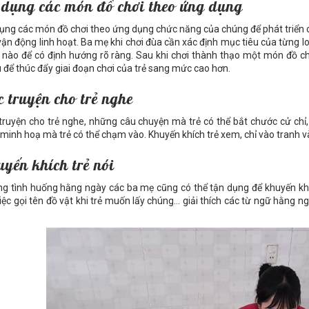
 dụng các món đồ chơi theo ứng dụng
ụng các món đồ chơi theo ứng dụng chức năng của chúng để phát triển c
vận động linh hoạt. Ba mẹ khi chơi đùa cần xác định mục tiêu của từng loạ
nào để có định hướng rõ ràng. Sau khi chơi thành thạo một món đồ chơ
 để thúc đẩy giai đoạn chơi của trẻ sang mức cao hơn.
 truyện cho trẻ nghe
truyện cho trẻ nghe, những câu chuyện mà trẻ có thể bắt chước cử chỉ, 
 minh hoạ mà trẻ có thể chạm vào. Khuyến khích trẻ xem, chỉ vào tranh và
yến khích trẻ nói
g tình huống hằng ngày các ba mẹ cũng có thể tận dụng để khuyến khíc
việc gọi tên đồ vật khi trẻ muốn lấy chúng… giải thích các từ ngữ hằng n