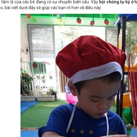
 tâm lý của các bé đang có sự chuyển biến xấu. Vậy
hội chứng tự kỷ ở t
o, bài viết dưới đây sẽ giúp các bạn rõ hơn về điều này.