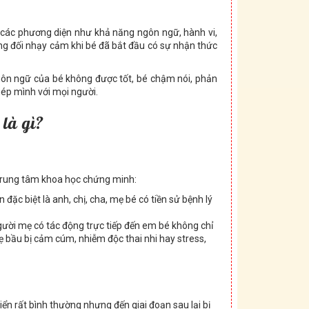
ên các phương diện như khả năng ngôn ngữ, hành vi,
ương đối nhạy cảm khi bé đã bắt đầu có sự nhận thức
ngôn ngữ của bé không được tốt, bé chậm nói, phản
hép mình với mọi người.
 là gì?
 trung tâm khoa học chứng minh:
 đặc biệt là anh, chị, cha, mẹ bé có tiền sử bệnh lý
ười mẹ có tác động trực tiếp đến em bé không chỉ
ẹ bầu bị cảm cúm, nhiễm độc thai nhi hay stress,
riển rất bình thường nhưng đến giai đoạn sau lại bị