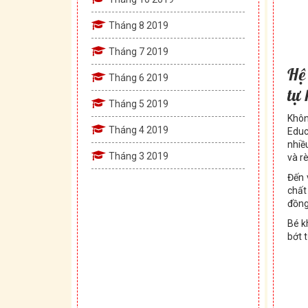
Tháng 8 2019
Tháng 7 2019
Hệ
Tháng 6 2019
tự
Tháng 5 2019
Khôn
Tháng 4 2019
Educ
nhiề
Tháng 3 2019
và r
Đến 
chất
đồng
Bé k
bớt 