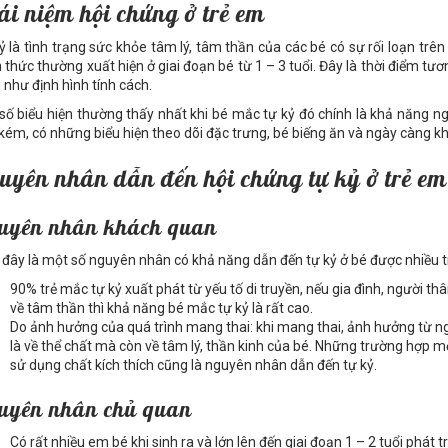
ái niệm hội chứng ở trẻ em
ỷ là tình trạng sức khỏe tâm lý, tâm thần của các bé có sự rối loạn tr
 thức thường xuất hiện ở giai đoạn bé từ 1 – 3 tuổi. Đây là thời điểm t
 như định hình tính cách.
số biểu hiện thường thấy nhất khi bé mắc tự kỷ đó chính là khả năng 
kém, có những biểu hiện theo dõi đặc trưng, bé biếng ăn và ngày càng k
uyên nhân dẫn đến hội chứng tự kỷ ở trẻ em
uyên nhân khách quan
 đây là một số nguyên nhân có khả năng dẫn đến tự kỷ ở bé được nhiều
90% trẻ mắc tự kỷ xuất phát từ yếu tố di truyền, nếu gia đình, người thân
về tâm thần thì khả năng bé mắc tự kỷ là rất cao.
Do ảnh hưởng của quá trình mang thai: khi mang thai, ảnh hưởng từ ng
là về thể chất mà còn về tâm lý, thần kinh của bé. Những trường hợp m
sử dụng chất kích thích cũng là nguyên nhân dẫn đến tự kỷ.
uyên nhân chủ quan
Có rất nhiều em bé khi sinh ra và lớn lên đến giai đoạn 1 – 2 tuổi phát t