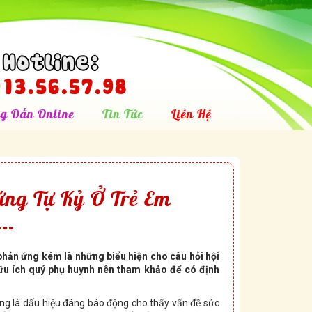
Hotline:
13.56.57.98
g Dẫn Online
Tin Tức
Liên Hệ
ứng Tự Kỷ Ở Trẻ Em
hản ứng kém là những biểu hiện cho câu hỏi hội
 hữu ích quý phụ huynh nên tham khảo để có định
ng là dấu hiệu đáng báo động cho thấy vấn đề sức