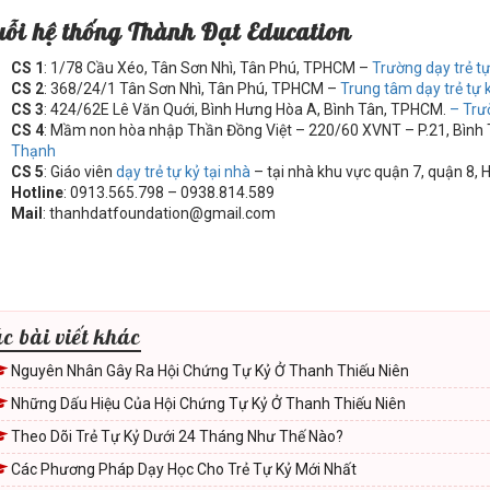
uỗi hệ thống Thành Đạt Education
CS 1
: 1/78 Cầu Xéo, Tân Sơn Nhì, Tân Phú, TPHCM –
Trường dạy trẻ t
CS 2
: 368/24/1 Tân Sơn Nhì, Tân Phú, TPHCM –
Trung tâm dạy trẻ tự
CS 3
: 424/62E Lê Văn Quới, Bình Hưng Hòa A, Bình Tân, TPHCM.
– Trư
CS 4
: Mầm non hòa nhập Thần Đồng Việt – 220/60 XVNT – P.21, Bìn
Thạnh
CS 5
: Giáo viên
dạy trẻ tự kỷ tại nhà
– tại nhà khu vực quận 7, quận 8, 
Hotline
: 0913.565.798 – 0938.814.589
Mail
: thanhdatfoundation@gmail.com
c bài viết khác
Nguyên Nhân Gây Ra Hội Chứng Tự Kỷ Ở Thanh Thiếu Niên
Những Dấu Hiệu Của Hội Chứng Tự Kỷ Ở Thanh Thiếu Niên
Theo Dõi Trẻ Tự Kỷ Dưới 24 Tháng Như Thế Nào?
Các Phương Pháp Dạy Học Cho Trẻ Tự Kỷ Mới Nhất