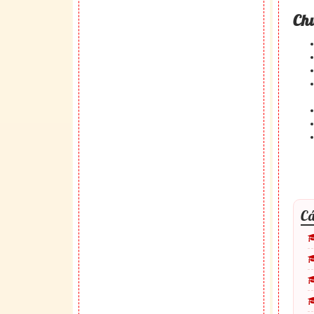
Ch
Cá