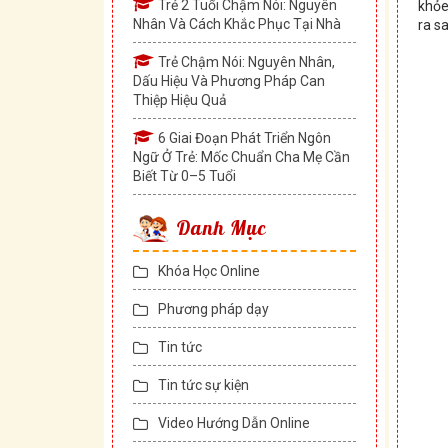
Trẻ 2 Tuổi Chậm Nói: Nguyên
khỏe
Nhân Và Cách Khắc Phục Tại Nhà
ra sa
Trẻ Chậm Nói: Nguyên Nhân,
Dấu Hiệu Và Phương Pháp Can
Thiệp Hiệu Quả
6 Giai Đoạn Phát Triển Ngôn
Ngữ Ở Trẻ: Mốc Chuẩn Cha Mẹ Cần
Biết Từ 0–5 Tuổi
Danh Mục
Khóa Học Online
Phương pháp dạy
Tin tức
Tin tức sự kiện
Video Hướng Dẫn Online