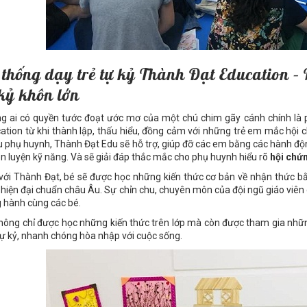
 thống dạy trẻ tự kỷ Thành Đạt Education –
 kỷ khôn lớn
g ai có quyền tước đoạt ước mơ của một chú chim gãy cánh chính là
ation từ khi thành lập, thấu hiểu, đồng cảm với những trẻ em mắc hội ch
u phụ huynh, Thành Đạt Edu sẽ hỗ trợ, giúp đỡ các em bằng các hành động
èn luyện kỹ năng. Và sẽ giải đáp thắc mắc cho phụ huynh hiểu rõ
hội chứn
với Thành Đạt, bé sẽ được học những kiến thức cơ bản về nhận thức bằng
 hiện đại chuẩn châu Âu. Sự chỉn chu, chuyên môn của đội ngũ giáo viên
 hành cùng các bé.
hông chỉ được học những kiến thức trên lớp mà còn được tham gia những 
tự kỷ, nhanh chóng hòa nhập với cuộc sống.