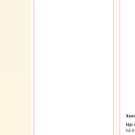
Xem
Hội 
hỗ t