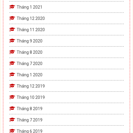
Tháng 1 2021
Tháng 12 2020
Tháng 11 2020
Tháng 9 2020
Tháng 8 2020
Tháng 7 2020
Tháng 1 2020
Tháng 12 2019
Tháng 10 2019
Tháng 8 2019
Tháng 7 2019
Tháng 6 2019