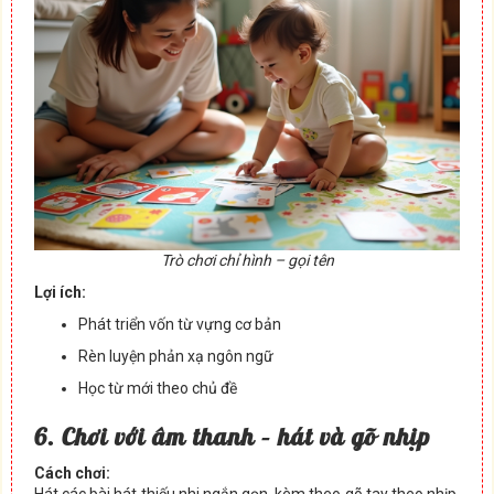
Trò chơi chỉ hình – gọi tên
Lợi ích:
Phát triển vốn từ vựng cơ bản
Rèn luyện phản xạ ngôn ngữ
Học từ mới theo chủ đề
6. Chơi với âm thanh – hát và gõ nhịp
Cách chơi: