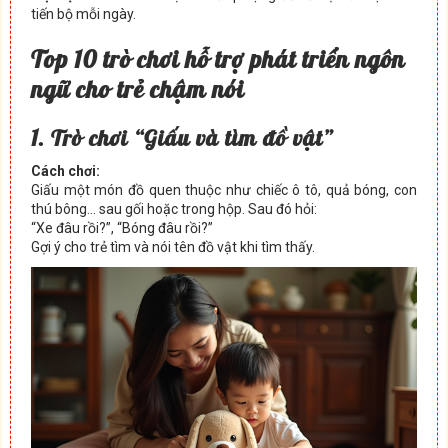
tiến bộ mỗi ngày.
Top 10 trò chơi hỗ trợ phát triển ngôn
ngữ cho trẻ chậm nói
1. Trò chơi “Giấu và tìm đồ vật”
Cách chơi:
Giấu một món đồ quen thuộc như chiếc ô tô, quả bóng, con
thú bông… sau gối hoặc trong hộp. Sau đó hỏi:
“Xe đâu rồi?”, “Bóng đâu rồi?”
Gợi ý cho trẻ tìm và nói tên đồ vật khi tìm thấy.