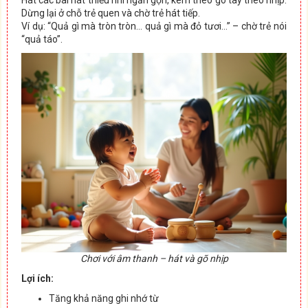
Hát các bài hát thiếu nhi ngắn gọn, kèm theo gõ tay theo nhịp.
Dừng lại ở chỗ trẻ quen và chờ trẻ hát tiếp.
Ví dụ: “Quả gì mà tròn tròn… quả gì mà đỏ tươi…” – chờ trẻ nói
“quả táo”.
Chơi với âm thanh – hát và gõ nhịp
Lợi ích:
Tăng khả năng ghi nhớ từ