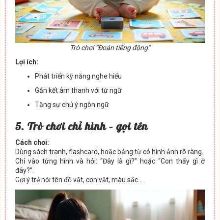
Trò chơi “Đoán tiếng động”
Lợi ích:
Phát triển kỹ năng nghe hiểu
Gắn kết âm thanh với từ ngữ
Tăng sự chú ý ngôn ngữ
5. Trò chơi chỉ hình – gọi tên
Cách chơi:
Dùng sách tranh, flashcard, hoặc bảng từ có hình ảnh rõ ràng.
Chỉ vào từng hình và hỏi: “Đây là gì?” hoặc “Con thấy gì ở
đây?”.
Gợi ý trẻ nói tên đồ vật, con vật, màu sắc…