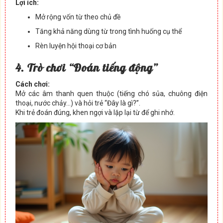
Lợi ích:
Mở rộng vốn từ theo chủ đề
Tăng khả năng dùng từ trong tình huống cụ thể
Rèn luyện hội thoại cơ bản
4. Trò chơi “Đoán tiếng động”
Cách chơi:
Mở các âm thanh quen thuộc (tiếng chó sủa, chuông điện
thoại, nước chảy…) và hỏi trẻ “Đây là gì?”.
Khi trẻ đoán đúng, khen ngợi và lặp lại từ để ghi nhớ.