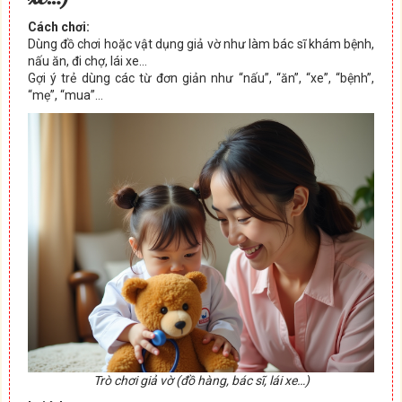
Cách chơi:
Dùng đồ chơi hoặc vật dụng giả vờ như làm bác sĩ khám bệnh,
nấu ăn, đi chợ, lái xe…
Gợi ý trẻ dùng các từ đơn giản như “nấu”, “ăn”, “xe”, “bệnh”,
“mẹ”, “mua”…
Trò chơi giả vờ (đồ hàng, bác sĩ, lái xe…)