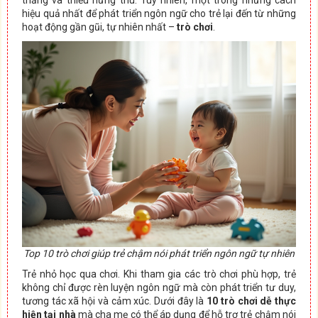
thẳng và thiếu hứng thú. Tuy nhiên, một trong những cách
hiệu quả nhất để phát triển ngôn ngữ cho trẻ lại đến từ những
hoạt động gần gũi, tự nhiên nhất –
trò chơi
.
Top 10 trò chơi giúp trẻ chậm nói phát triển ngôn ngữ tự nhiên
Trẻ nhỏ học qua chơi. Khi tham gia các trò chơi phù hợp, trẻ
không chỉ được rèn luyện ngôn ngữ mà còn phát triển tư duy,
tương tác xã hội và cảm xúc. Dưới đây là
10 trò chơi dễ thực
hiện tại nhà
mà cha mẹ có thể áp dụng để hỗ trợ trẻ chậm nói