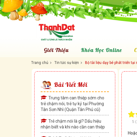
Giới Thiệu
Khóa Học Online
C
Trang chủ
Tin tức sự kiện
Bộ tài liệu dạy bé phát triển tạ
Bài Viết Mới
Trung tâm can thiệp sớm cho
trẻ chậm nói, trẻ tự kỷ tại Phường
Tân Sơn Nhì (Quận Tân Phú cũ)
Trẻ chậm nói là gì? Dấu hiệu
5
(
nhận biết và khi nào cần can thiệp
Hoặc