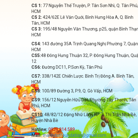
CS 1:
77 Nguyễn Thế Truyện, P. Tân Sơn Nhì, Q. Tân Phú
HCM
CS 2:
424/62E Lê Văn Quới, Bình Hưng Hòa A, Q. Bình
Tân, HCM
CS 3:
195/48 Nguyễn Văn Thương, p25, quận Bình Thạ
HCM
CS4:
143 đường 35A Trịnh Quang Nghị Phường 7, Quận
HCM
CS5:
48 Đông Hưng Thuận 32, P. Đông Hưng Thuận, Qu
12
CS6:
Đường DC11, P.Sơn Kỳ, Tân Phú
CS7:
338/142E Chiến Lược. Bình Trị Đông A. Bình Tân,
HCM
CS8:
100/89 Đường 3, P.9, Q. Gò Vấp, HCM
CS9:
156/12 Nguyễn Hữu Dật, Phường Tây Thạnh, Tân
Phú, HCM
CS10:
48/82/12 Đặng Nhữ Lâm, KP. 7, Thị Trấn Nhà Bè,
Huyện Nhà Bè
Hotline:
0938.814.589
Mail:
thanhdatfoundation@gmail.com