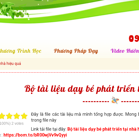
09
hương Trình Học
Phương Pháp Dạy
Video Hướn
i nhà hiệu quả
Bộ tài liệu dạy bé phát triển
Đây là file các tài liệu mà mình tổng hợp được. Mo
trong file này
100%)
2
votes
Link tải file tại đây:
Bộ tài liệu dạy bé phát triển tại nhà
 :
https://bom.to/bR00wjVv9vQyyi