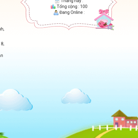
Tháng này :
,
Tổng cộng : 100
Đang Online :
nh,
 8,
ận