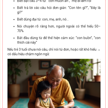
Biết đặt câu 3–4 từ: “con muốn ăn”, “mẹ đi làm rồi”
Biết trả lời các câu hỏi đơn giản: “Con tên gì?”, “Đây là
gì?”
Biết dùng đại từ: con, mẹ, anh, nó…
Nói chuyện rõ ràng hơn, người ngoài có thể hiểu 50–
70%
Bắt đầu dùng từ để thể hiện cảm xúc: “con buồn”, “con
thích cái này”
Nếu trẻ 3 tuổi chưa nói câu, chỉ nói từ đơn, hoặc rất khó hiểu →
có dấu hiệu chậm ngôn ngữ.