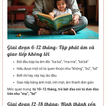
Giai đoạn 6–12 tháng: Tập phát âm và
giao tiếp không lời
Bắt đầu bập bẹ âm đôi: “ba ba”, “ma ma”, “bà bà”
Hiểu được một số từ quen thuộc như “không”, “bú”, “bế”
Biết chỉ tay, vẫy tay, lắc đầu
Giao tiếp bằng ánh mắt, nét mặt, âm thanh đơn giản
Mốc quan trọng:
từ 10–12 tháng, trẻ bắt đầu nói từ đơn đầu
tiên như “mẹ”, “bố”
Giai đoạn 12–18 tháng: Hình thành vốn