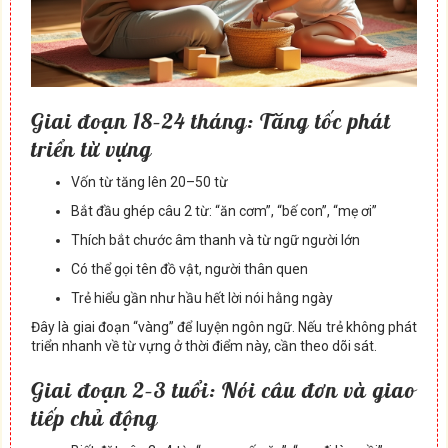
Giai đoạn 18–24 tháng: Tăng tốc phát
triển từ vựng
Vốn từ tăng lên 20–50 từ
Bắt đầu ghép câu 2 từ: “ăn cơm”, “bế con”, “mẹ ơi”
Thích bắt chước âm thanh và từ ngữ người lớn
Có thể gọi tên đồ vật, người thân quen
Trẻ hiểu gần như hầu hết lời nói hằng ngày
Đây là giai đoạn “vàng” để luyện ngôn ngữ. Nếu trẻ không phát
triển nhanh về từ vựng ở thời điểm này, cần theo dõi sát.
Giai đoạn 2–3 tuổi: Nói câu đơn và giao
tiếp chủ động