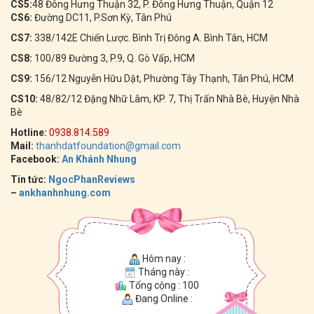
CS5:
48 Đông Hưng Thuận 32, P. Đông Hưng Thuận, Quận 12
CS6:
Đường DC11, P.Sơn Kỳ, Tân Phú
CS7:
338/142E Chiến Lược. Bình Trị Đông A. Bình Tân, HCM
CS8:
100/89 Đường 3, P.9, Q. Gò Vấp, HCM
CS9:
156/12 Nguyễn Hữu Dật, Phường Tây Thạnh, Tân Phú, HCM
CS10:
48/82/12 Đặng Nhữ Lâm, KP. 7, Thị Trấn Nhà Bè, Huyện Nhà
Bè
Hotline:
0938.814.589
Mail:
thanhdatfoundation@gmail.com
Facebook:
An Khánh Nhung
Tin tức:
NgocPhanReviews
–
ankhanhnhung.com
Hôm nay :
Tháng này :
Tổng cộng : 100
Đang Online :