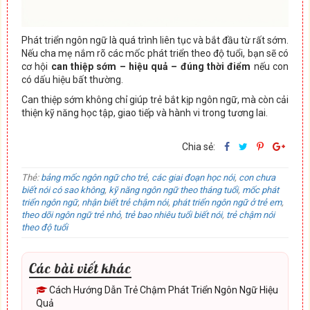
Phát triển ngôn ngữ là quá trình liên tục và bắt đầu từ rất sớm.
Nếu cha mẹ nắm rõ các mốc phát triển theo độ tuổi, bạn sẽ có
cơ hội
can thiệp sớm – hiệu quả – đúng thời điểm
nếu con
có dấu hiệu bất thường.
Can thiệp sớm không chỉ giúp trẻ bắt kịp ngôn ngữ, mà còn cải
thiện kỹ năng học tập, giao tiếp và hành vi trong tương lai.
Chia sẻ:
Thẻ:
bảng mốc ngôn ngữ cho trẻ
,
các giai đoạn học nói
,
con chưa
biết nói có sao không
,
kỹ năng ngôn ngữ theo tháng tuổi
,
mốc phát
triển ngôn ngữ
,
nhận biết trẻ chậm nói
,
phát triển ngôn ngữ ở trẻ em
,
theo dõi ngôn ngữ trẻ nhỏ
,
trẻ bao nhiêu tuổi biết nói
,
trẻ chậm nói
theo độ tuổi
Các bài viết khác
Cách Hướng Dẫn Trẻ Chậm Phát Triển Ngôn Ngữ Hiệu
Quả