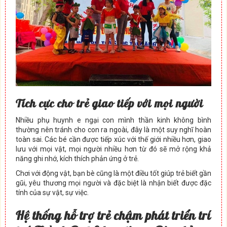
Tích c
ự
c cho tr
ẻ
giao ti
ế
p v
ớ
i m
ọ
i ng
ườ
i
Nhiều phụ huynh e ngại con mình thần kinh không bình
thường nên tránh cho con ra ngoài, đây là một suy nghĩ hoàn
toàn sai. Các bé cần được tiếp xúc với thế giới nhiều hơn, giao
lưu với mọi vật, mọi người nhiều hơn từ đó sẽ mở rộng khả
năng ghi nhớ, kích thích phản ứng ở trẻ.
Chơi với động vật, bạn bè cũng là một điều tốt giúp trẻ biết gần
gũi, yêu thương mọi người và đặc biệt là nhận biết được đặc
tính của sự vật, sự việc.
H
ệ
th
ố
ng h
ỗ
tr
ợ
tr
ẻ
ch
ậ
m phát tri
ể
n trí