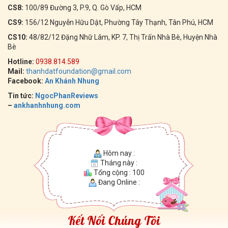
CS8:
100/89 Đường 3, P.9, Q. Gò Vấp, HCM
CS9:
156/12 Nguyễn Hữu Dật, Phường Tây Thạnh, Tân Phú, HCM
CS10:
48/82/12 Đặng Nhữ Lâm, KP. 7, Thị Trấn Nhà Bè, Huyện Nhà
Bè
Hotline:
0938.814.589
Mail:
thanhdatfoundation@gmail.com
Facebook:
An Khánh Nhung
Tin tức:
NgocPhanReviews
–
ankhanhnhung.com
Hôm nay :
Tháng này :
Tổng cộng : 100
Đang Online :
Kết Nối Chúng Tôi