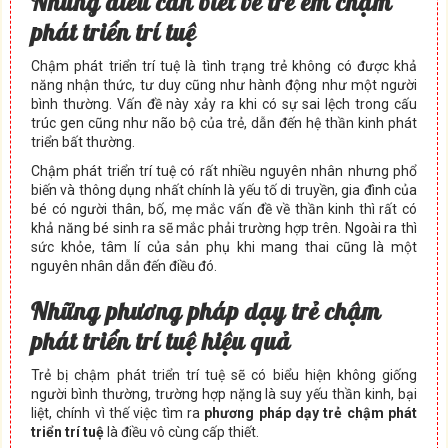
Nh
ữ
ng đi
ề
u c
ầ
n bi
ế
t v
ề
tr
ẻ
em ch
ậ
m
phát tri
ể
n trí tu
ệ
Chậm phát triển trí tuệ là tình trạng trẻ không có được khả
năng nhận thức, tư duy cũng như hành động như một người
bình thường. Vấn đề này xảy ra khi có sự sai lệch trong cấu
trúc gen cũng như não bộ của trẻ, dẫn đến hệ thần kinh phát
triển bất thường.
Chậm phát triển trí tuệ có rất nhiều nguyên nhân nhưng phổ
biến và thông dụng nhất chính là yếu tố di truyền, gia đình của
bé có người thân, bố, mẹ mắc vấn đề về thần kinh thì rất có
khả năng bé sinh ra sẽ mắc phải trường hợp trên. Ngoài ra thì
sức khỏe, tâm lí của sản phụ khi mang thai cũng là một
nguyên nhân dẫn đến điều đó.
Nh
ữ
ng ph
ươ
ng pháp d
ạ
y tr
ẻ
ch
ậ
m
phát tri
ể
n trí tu
ệ
hi
ệ
u qu
ả
Trẻ bị chậm phát triển trí tuệ sẽ có biểu hiện không giống
người bình thường, trường hợp nặng là suy yếu thần kinh, bại
liệt, chính vì thế việc tìm ra
phương pháp dạy trẻ chậm phát
triển trí tuệ
là điều vô cùng cấp thiết.