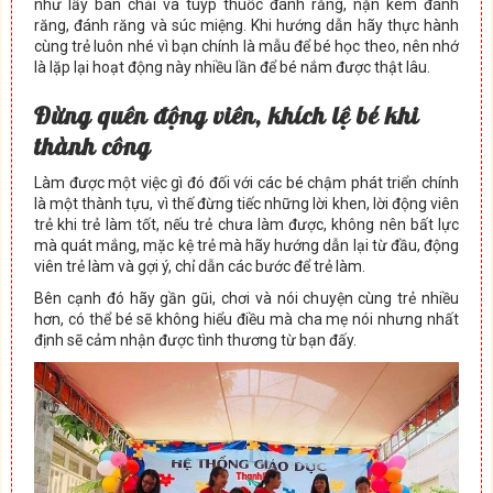
như lấy bàn chải và tuýp thuốc đánh răng, nặn kem đánh
răng, đánh răng và súc miệng. Khi hướng dẫn hãy thực hành
cùng trẻ luôn nhé vì bạn chính là mẫu để bé học theo, nên nhớ
là lặp lại hoạt động này nhiều lần để bé nắm được thật lâu.
Đ
ừ
ng quên đ
ộ
ng viên, khích lệ bé khi
thành công
Làm được một việc gì đó đối với các bé chậm phát triển chính
là một thành tựu, vì thế đừng tiếc những lời khen, lời động viên
trẻ khi trẻ làm tốt, nếu trẻ chưa làm được, không nên bất lực
mà quát mắng, mặc kệ trẻ mà hãy hướng dẫn lại từ đầu, động
viên trẻ làm và gợi ý, chỉ dẫn các bước để trẻ làm.
Bên cạnh đó hãy gần gũi, chơi và nói chuyện cùng trẻ nhiều
hơn, có thể bé sẽ không hiểu điều mà cha mẹ nói nhưng nhất
định sẽ cảm nhận được tình thương từ bạn đấy.