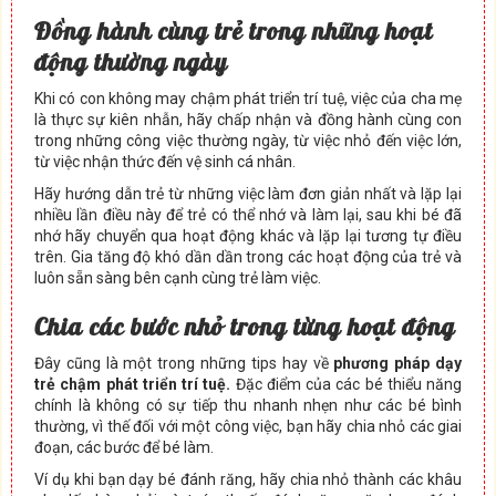
Đ
ồ
ng hành cùng tr
ẻ
trong nh
ữ
ng ho
ạ
t
đ
ộ
ng th
ườ
ng ngày
Khi có con không may chậm phát triển trí tuệ, việc của cha mẹ
là thực sự kiên nhẫn, hãy chấp nhận và đồng hành cùng con
trong những công việc thường ngày, từ việc nhỏ đến việc lớn,
từ việc nhận thức đến vệ sinh cá nhân.
Hãy hướng dẫn trẻ từ những việc làm đơn giản nhất và lặp lại
nhiều lần điều này để trẻ có thể nhớ và làm lại, sau khi bé đã
nhớ hãy chuyển qua hoạt động khác và lặp lại tương tự điều
trên. Gia tăng độ khó dần dần trong các hoạt động của trẻ và
luôn sẵn sàng bên cạnh cùng trẻ làm việc.
Chia các b
ướ
c nh
ỏ
trong t
ừ
ng ho
ạ
t đ
ộ
ng
Đây cũng là một trong những tips hay về
phương pháp dạy
trẻ chậm phát triển trí tuệ.
Đặc điểm của các bé thiểu năng
chính là không có sự tiếp thu nhanh nhẹn như các bé bình
thường, vì thế đối với một công việc, bạn hãy chia nhỏ các giai
đoạn, các bước để bé làm.
Ví dụ khi bạn dạy bé đánh răng, hãy chia nhỏ thành các khâu