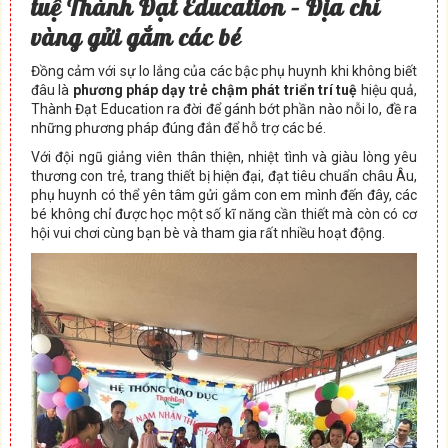
tu
ệ
Thành Đ
ạ
t Education – Đ
ị
a ch
ỉ
vàng g
ử
i g
ắ
m các bé
Đồng cảm với sự lo lắng của các bậc phụ huynh khi không biết
đâu là
phương pháp dạy trẻ chậm phát triển trí tuệ
hiệu quả,
Thành Đạt Education ra đời để gánh bớt phần nào nỗi lo, đề ra
những phương pháp đúng đắn để hỗ trợ các bé.
Với đội ngũ giảng viên thân thiện, nhiệt tình và giàu lòng yêu
thương con trẻ, trang thiết bị hiện đại, đạt tiêu chuẩn châu Âu,
phụ huynh có thể yên tâm gửi gắm con em mình đến đây, các
bé không chỉ được học một số kĩ năng cần thiết mà còn có cơ
hội vui chơi cùng bạn bè và tham gia rất nhiều hoạt động.