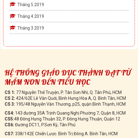
Tháng 5 2019
Tháng 4 2019
Tháng 3 2019
HỆ THỐNG GIÁO DỤC THÀNH ĐẠT TỪ
MẦM NON ĐẾN TIỂU HỌC
CS 1:
77 Nguyễn Thế Truyện, P. Tân Sơn Nhì, Q. Tân Phú, HCM
CS 2:
424/62E Lê Văn Quới, Bình Hưng Hòa A, Q. Bình Tân, HCM
CS 3:
195/48 Nguyễn Văn Thương, p25, quận Bình Thạnh, HCM
CS4:
143 đường 35A Trịnh Quang Nghị Phường 7, Quận 8, HCM
CS5:
48 Đông Hưng Thuận 32, P. Đông Hưng Thuận, Quận 12
CS6:
Đường DC11, P.Sơn Kỳ, Tân Phú
CS7:
338/142E Chiến Lược. Bình Trị Đông A. Bình Tân, HCM