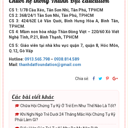
Chuỗi hệ thống Thành Đạt Education
CS 1: 1/78 Cầu Xéo, Tân Sơn Nhì, Tân Phú, TPHCM
CS 2: 368/24/1 Tân Sơn Nhì, Tân Phú, TPHCM
CS 3: 424/62E Lê Văn Quới, Bình Hưng Hòa A, Bình Tân,
TPHCM.
CS 4: Mầm non hòa nhập Thần Đồng Việt – 220/60 Xô Viết
Nghệ Tĩnh, P.21, Bình Thạnh, TPHCM
CS 5: Giáo viên tại nhà khu vực quận 7, quận 8, Hóc Môn,
Q.12, Gò Vấp
Hotline:
0913.565.798
–
0938.814.589
Mail:
thanhdatfoundation@gmail.com
Chia sẻ:
Các bài viết khác
Chữa Hội Chứng Tự Kỷ Ở Trẻ Em Như Thế Nào Là Tốt?
Khi Nghi Ngờ Trẻ Dưới 24 Tháng Mắc Hội Chứng Tự Kỷ
Phải Làm Gì?