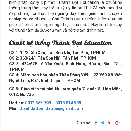
biện pháp xử lý kịp thời. Thành Đạt Education là chuỗi hệ
thống trung tâm dạy trẻ tự kỷ uy tín tại TPHCM hiện nay. Tại
đây, chúng tôi thực hiện giảng dạy theo giáo trình chuyên
nghiệp do cô Nhung – Chủ Thành Đạt tự mình biên soạn sẽ
giúp trẻ phát triển ngôn ngữ hiệu quả nhất. Hãy liên hệ ngay
với trung tâm để được tư vấn và hỗ trợ tận tình nhất.
Chuỗi hệ thống Thành Đạt Education
CS 1: 1/78 Cầu Xéo, Tân Sơn Nhì, Tân Phú, TPHCM
CS 2: 368/24/1 Tân Sơn Nhì, Tân Phú, TPHCM
CS 3: 424/62E Lê Văn Quới, Bình Hưng Hòa A, Bình Tân,
TPHCM.
CS 4: Mầm non hòa nhập Thần Đồng Việt – 220/60 Xô Viết
Nghệ Tĩnh, P.21, Bình Thạnh, TPHCM
CS 5: Giáo viên tại nhà khu vực quận 7, quận 8, Hóc Môn,
Q.12, Gò Vấp
Hotline:
0913.565.798
–
0938.814.589
Mail:
thanhdatfoundation@gmail.com
Chia sẻ: