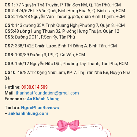
CS 1:
77 Nguyễn Thế Truyện, P. Tân Sơn Nhì, Q. Tân Phú, HCM
CS 2:
424/62E Lê Văn Quới, Bình Hưng Hòa A, Q. Bình Tân, HCM
CS 3:
195/48 Nguyễn Văn Thương, p25, quận Bình Thạnh, HCM
CS4:
143 đường 35A Trịnh Quang Nghị Phường 7, Quận 8, HCM
CS5:
48 Đông Hưng Thuận 32, P. Đông Hưng Thuận, Quận 12
CS6:
Đường DC11, P.Sơn Kỳ, Tân Phú
CS7:
338/142E Chiến Lược. Bình Trị Đông A. Bình Tân, HCM
CS8:
100/89 Đường 3, P.9, Q. Gò Vấp, HCM
CS9:
156/12 Nguyễn Hữu Dật, Phường Tây Thạnh, Tân Phú, HCM
CS10:
48/82/12 Đặng Nhữ Lâm, KP. 7, Thị Trấn Nhà Bè, Huyện Nhà
Bè
Hotline:
0938.814.589
Mail:
thanhdatfoundation@gmail.com
Facebook:
An Khánh Nhung
Tin tức:
NgocPhanReviews
–
ankhanhnhung.com