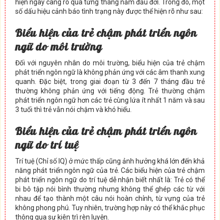
hiện ngày càng rõ qua từng tháng năm đầu đời. Trong đó, một
số dấu hiệu cảnh báo tình trạng này được thể hiện rõ như sau:
Biểu hiện của trẻ chậm phát triển ngôn
ngữ do môi trường
Đối với nguyên nhân do môi trường, biểu hiện của trẻ chậm
phát triển ngôn ngữ là không phản ứng với các âm thanh xung
quanh. Đặc biệt, trong giai đoạn từ 3 đến 7 tháng đầu trẻ
thường không phản ứng với tiếng động. Trẻ thường chậm
phát triển ngôn ngữ hơn các trẻ cùng lứa ít nhất 1 năm và sau
3 tuổi thì trẻ vẫn nói chậm và khó hiểu.
Biểu hiện của trẻ chậm phát triển ngôn
ngữ do trí tuệ
Trí tuệ (Chỉ số IQ) ở mức thấp cũng ảnh hưởng khá lớn đến khả
năng phát triển ngôn ngữ của trẻ. Các biểu hiện của trẻ chậm
phát triển ngôn ngữ do trí tuệ dễ nhận biết nhất là: Trẻ có thể
bi bô tập nói bình thường nhưng không thể ghép các từ với
nhau để tạo thành một câu nói hoàn chỉnh, từ vựng của trẻ
không phong phú. Tuy nhiên, trường hợp này có thể khắc phục
thông qua sự kiên trì rèn luyện.