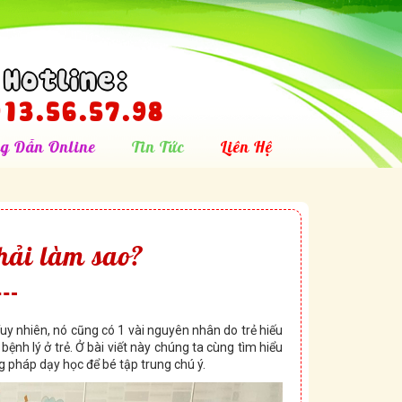
Hotline:
13.56.57.98
g Dẫn Online
Tin Tức
Liên Hệ
hải làm sao?
Tuy nhiên, nó cũng có 1 vài nguyên nhân do trẻ hiếu
nh lý ở trẻ. Ở bài viết này chúng ta cùng tìm hiểu
g pháp dạy học để bé tập trung chú ý.