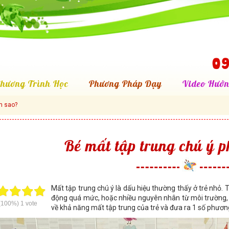
09
hương Trình Học
Phương Pháp Dạy
Video Hướn
m sao?
Bé mất tập trung chú ý p
Mất tập trung chú ý là dấu hiệu thường thấy ở trẻ nhỏ. 
động quá mức, hoặc nhiều nguyên nhân từ môi trường, bệ
(100%)
1
vote
về khả năng mất tập trung của trẻ và đưa ra 1 số phươn