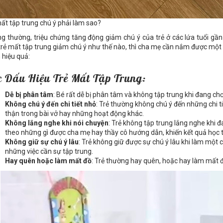
ất tập trung chú ý phải làm sao?
g thường, triệu chứng tăng động giảm chú ý của trẻ ở các lứa tuổi gần
trẻ mất tập trung giảm chú ý như thế nào, thì cha mẹ cần nắm được một s
 hiệu quả:
c Dấu Hiệu Trẻ Mất Tập Trung:
Dễ bị phân tâm
: Bé rất dễ bị phân tâm và không tập trung khi đang chơ
Không chú ý đến chi tiết nhỏ
: Trẻ thường không chú ý đến những chi t
thận trong bài vở hay những hoạt động khác.
Không lắng nghe khi nói chuyện
: Trẻ không tập trung lắng nghe khi 
theo những gì được cha mẹ hay thầy cô hướng dẫn, khiến kết quả học 
Không giữ sự chú ý lâu
: Trẻ không giữ được sự chú ý lâu khi làm một c
những việc cần sự tập trung.
Hay quên hoặc làm mất đồ
: Trẻ thường hay quên, hoặc hay làm mất 