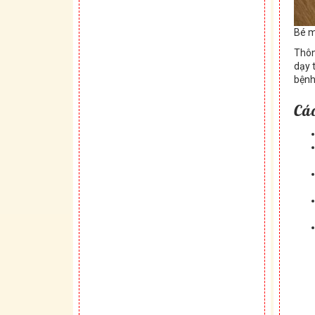
Bé m
Thôn
dạy 
bệnh
Cá