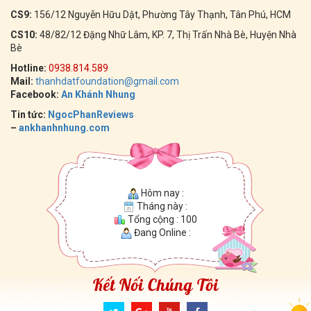
CS9:
156/12 Nguyễn Hữu Dật, Phường Tây Thạnh, Tân Phú, HCM
CS10:
48/82/12 Đặng Nhữ Lâm, KP. 7, Thị Trấn Nhà Bè, Huyện Nhà
Bè
Hotline:
0938.814.589
Mail:
thanhdatfoundation@gmail.com
Facebook:
An Khánh Nhung
Tin tức:
NgocPhanReviews
–
ankhanhnhung.com
Hôm nay :
Tháng này :
Tổng cộng : 100
Đang Online :
Kết Nối Chúng Tôi