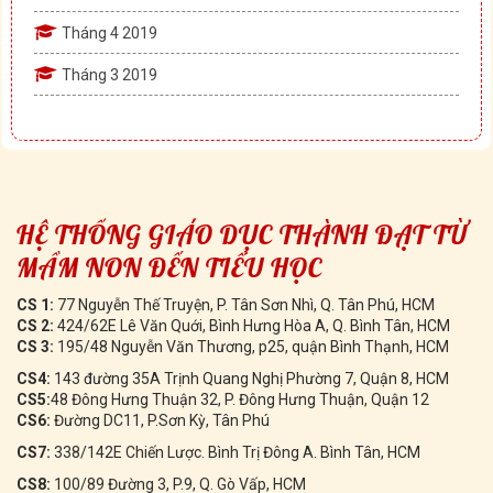
Tháng 4 2019
Tháng 3 2019
HỆ THỐNG GIÁO DỤC THÀNH ĐẠT TỪ
MẦM NON ĐẾN TIỂU HỌC
CS 1:
77 Nguyễn Thế Truyện, P. Tân Sơn Nhì, Q. Tân Phú, HCM
CS 2:
424/62E Lê Văn Quới, Bình Hưng Hòa A, Q. Bình Tân, HCM
CS 3:
195/48 Nguyễn Văn Thương, p25, quận Bình Thạnh, HCM
CS4:
143 đường 35A Trịnh Quang Nghị Phường 7, Quận 8, HCM
CS5:
48 Đông Hưng Thuận 32, P. Đông Hưng Thuận, Quận 12
CS6:
Đường DC11, P.Sơn Kỳ, Tân Phú
CS7:
338/142E Chiến Lược. Bình Trị Đông A. Bình Tân, HCM
CS8:
100/89 Đường 3, P.9, Q. Gò Vấp, HCM