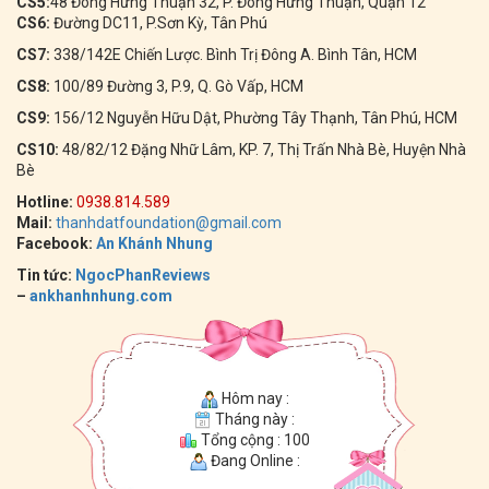
CS5:
48 Đông Hưng Thuận 32, P. Đông Hưng Thuận, Quận 12
CS6:
Đường DC11, P.Sơn Kỳ, Tân Phú
CS7:
338/142E Chiến Lược. Bình Trị Đông A. Bình Tân, HCM
CS8:
100/89 Đường 3, P.9, Q. Gò Vấp, HCM
CS9:
156/12 Nguyễn Hữu Dật, Phường Tây Thạnh, Tân Phú, HCM
CS10:
48/82/12 Đặng Nhữ Lâm, KP. 7, Thị Trấn Nhà Bè, Huyện Nhà
Bè
Hotline:
0938.814.589
Mail:
thanhdatfoundation@gmail.com
Facebook:
An Khánh Nhung
Tin tức:
NgocPhanReviews
–
ankhanhnhung.com
Hôm nay :
Tháng này :
Tổng cộng : 100
Đang Online :