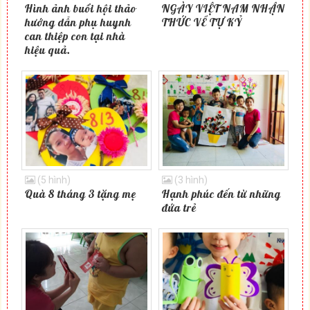
Hình ảnh buổi hội thảo
NGÀY VIỆT NAM NHẬN
hướng dẫn phụ huynh
THỨC VỀ TỰ KỶ
can thiệp con tại nhà
hiệu quả.
(5 hình)
(3 hình)
Quà 8 tháng 3 tặng mẹ
Hạnh phúc đến từ những
đứa trẻ