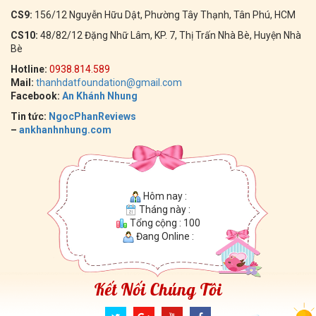
CS9:
156/12 Nguyễn Hữu Dật, Phường Tây Thạnh, Tân Phú, HCM
CS10:
48/82/12 Đặng Nhữ Lâm, KP. 7, Thị Trấn Nhà Bè, Huyện Nhà
Bè
Hotline:
0938.814.589
Mail:
thanhdatfoundation@gmail.com
Facebook:
An Khánh Nhung
Tin tức:
NgocPhanReviews
–
ankhanhnhung.com
Hôm nay :
Tháng này :
Tổng cộng : 100
Đang Online :
Kết Nối Chúng Tôi