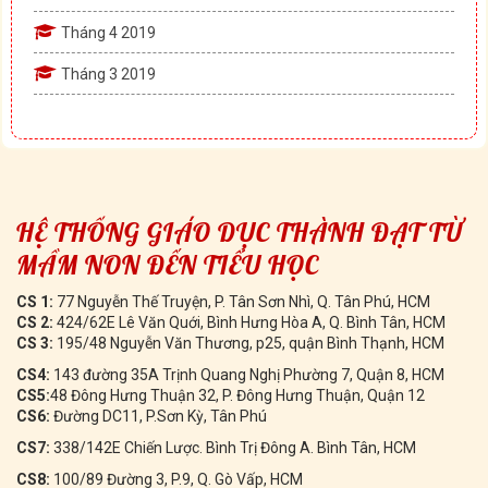
Tháng 4 2019
Tháng 3 2019
HỆ THỐNG GIÁO DỤC THÀNH ĐẠT TỪ
MẦM NON ĐẾN TIỂU HỌC
CS 1:
77 Nguyễn Thế Truyện, P. Tân Sơn Nhì, Q. Tân Phú, HCM
CS 2:
424/62E Lê Văn Quới, Bình Hưng Hòa A, Q. Bình Tân, HCM
CS 3:
195/48 Nguyễn Văn Thương, p25, quận Bình Thạnh, HCM
CS4:
143 đường 35A Trịnh Quang Nghị Phường 7, Quận 8, HCM
CS5:
48 Đông Hưng Thuận 32, P. Đông Hưng Thuận, Quận 12
CS6:
Đường DC11, P.Sơn Kỳ, Tân Phú
CS7:
338/142E Chiến Lược. Bình Trị Đông A. Bình Tân, HCM
CS8:
100/89 Đường 3, P.9, Q. Gò Vấp, HCM