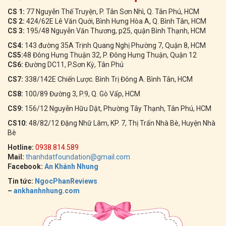
CS 1:
77 Nguyễn Thế Truyện, P. Tân Sơn Nhì, Q. Tân Phú, HCM
CS 2:
424/62E Lê Văn Quới, Bình Hưng Hòa A, Q. Bình Tân, HCM
CS 3:
195/48 Nguyễn Văn Thương, p25, quận Bình Thạnh, HCM
CS4:
143 đường 35A Trịnh Quang Nghị Phường 7, Quận 8, HCM
CS5:
48 Đông Hưng Thuận 32, P. Đông Hưng Thuận, Quận 12
CS6:
Đường DC11, P.Sơn Kỳ, Tân Phú
CS7:
338/142E Chiến Lược. Bình Trị Đông A. Bình Tân, HCM
CS8:
100/89 Đường 3, P.9, Q. Gò Vấp, HCM
CS9:
156/12 Nguyễn Hữu Dật, Phường Tây Thạnh, Tân Phú, HCM
CS10:
48/82/12 Đặng Nhữ Lâm, KP. 7, Thị Trấn Nhà Bè, Huyện Nhà
Bè
Hotline:
0938.814.589
Mail:
thanhdatfoundation@gmail.com
Facebook:
An Khánh Nhung
Tin tức:
NgocPhanReviews
–
ankhanhnhung.com