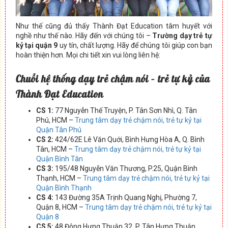
Như thế cũng đủ thấy Thành Đạt Education tâm huyết với
nghề như thế nào.
Hãy đến với chúng tôi –
Trường dạy trẻ tự
kỷ tại quận 9
uy tín, chất lượng. Hãy để chúng tôi giúp con bạn
hoàn thiện hơn. Mọi chi tiết xin vui lòng liên hệ:
Chuỗi hệ thống dạy trẻ chậm nói – trẻ tự kỷ của
Thành Đạt Education
CS 1:
77 Nguyễn Thế Truyện, P. Tân Sơn Nhì, Q. Tân
Phú, HCM –
Trung tâm dạy trẻ chậm nói, trẻ tự kỷ tại
Quận Tân Phú
CS 2:
424/62E Lê Văn Quới, Bình Hưng Hòa A, Q. Bình
Tân, HCM –
Trung tâm dạy trẻ chậm nói, trẻ tự kỷ tại
Quận Bình Tân
CS 3:
195/48 Nguyễn Văn Thương, P.25, Quận Bình
Thạnh, HCM –
Trung tâm dạy trẻ chậm nói, trẻ tự kỷ tại
Quận Bình Thạnh
CS 4:
143 Đường 35A Trịnh Quang Nghị, Phường 7,
Quận 8, HCM –
Trung tâm dạy trẻ chậm nói, trẻ tự kỷ tại
Quận 8
CS 5:
48 Đông Hưng Thuận 32, P. Tân Hưng Thuận,