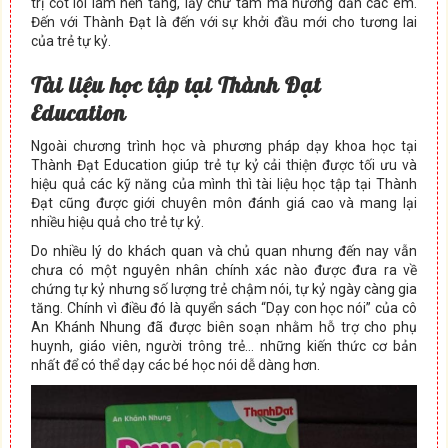
trị cốt lõi làm nền tảng, lấy chữ tâm mà hướng dẫn các em.
Đến với Thành Đạt là đến với sự khởi đầu mới cho tương lai
của trẻ tự kỷ.
Tài liệu học tập tại Thành Đạt
Education
Ngoài chương trình học và phương pháp dạy khoa học tại
Thành Đạt Education giúp trẻ tự kỷ cải thiện được tối ưu và
hiệu quả các kỹ năng của mình thì tài liệu học tập tại Thành
Đạt cũng được giới chuyên môn đánh giá cao và mang lại
nhiều hiệu quả cho trẻ tự kỷ.
Do nhiều lý do khách quan và chủ quan nhưng đến nay vẫn
chưa có một nguyên nhân chính xác nào được đưa ra về
chứng tự kỷ nhưng số lượng trẻ chậm nói, tự kỷ ngày càng gia
tăng. Chính vì điều đó là quyển sách “Dạy con học nói” của cô
An Khánh Nhung đã được biên soạn nhằm hỗ trợ cho phụ
huynh, giáo viên, người trông trẻ… những kiến thức cơ bản
nhất để có thể dạy các bé học nói dễ dàng hơn.