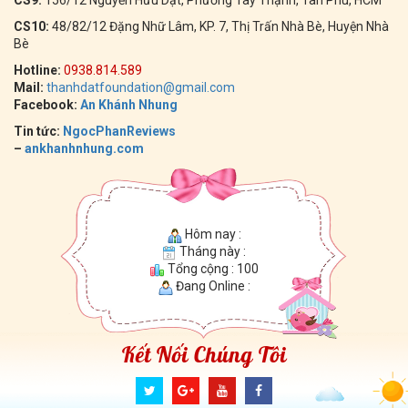
CS9:
156/12 Nguyễn Hữu Dật, Phường Tây Thạnh, Tân Phú, HCM
CS10:
48/82/12 Đặng Nhữ Lâm, KP. 7, Thị Trấn Nhà Bè, Huyện Nhà
Bè
Hotline:
0938.814.589
Mail:
thanhdatfoundation@gmail.com
Facebook:
An Khánh Nhung
Tin tức:
NgocPhanReviews
–
ankhanhnhung.com
Hôm nay :
Tháng này :
Tổng cộng : 100
Đang Online :
Kết Nối Chúng Tôi