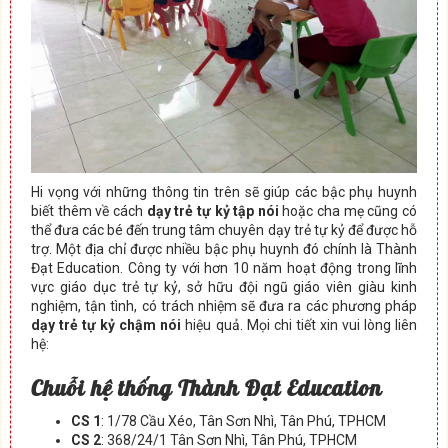
Hi vọng với những thông tin trên sẽ giúp các bậc phụ huynh
biết thêm về cách
dạy trẻ tự kỷ tập nói
hoặc cha mẹ cũng có
thể đưa các bé đến trung tâm chuyên dạy trẻ tự kỷ để được hỗ
trợ. Một địa chỉ được nhiều bậc phụ huynh đó chính là Thành
Đạt Education. Công ty với hơn 10 năm hoạt động trong lĩnh
vực giáo dục trẻ tự kỷ, sở hữu đội ngũ giáo viên giàu kinh
nghiệm, tận tình, có trách nhiệm sẽ đưa ra các phương pháp
dạy trẻ tự kỷ chậm nói
hiệu quả. Mọi chi tiết xin vui lòng liên
hệ:
Chuỗi hệ thống Thành Đạt Education
CS 1
: 1/78 Cầu Xéo, Tân Sơn Nhì, Tân Phú, TPHCM
CS 2
: 368/24/1 Tân Sơn Nhì, Tân Phú, TPHCM