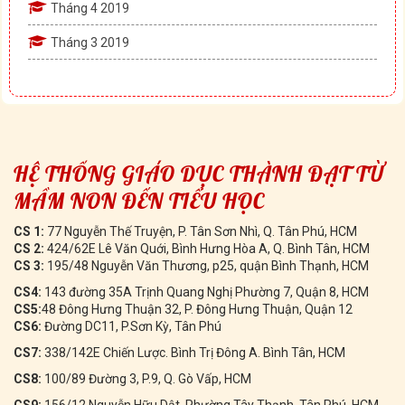
Tháng 4 2019
Tháng 3 2019
HỆ THỐNG GIÁO DỤC THÀNH ĐẠT TỪ
MẦM NON ĐẾN TIỂU HỌC
CS 1:
77 Nguyễn Thế Truyện, P. Tân Sơn Nhì, Q. Tân Phú, HCM
CS 2:
424/62E Lê Văn Quới, Bình Hưng Hòa A, Q. Bình Tân, HCM
CS 3:
195/48 Nguyễn Văn Thương, p25, quận Bình Thạnh, HCM
CS4:
143 đường 35A Trịnh Quang Nghị Phường 7, Quận 8, HCM
CS5:
48 Đông Hưng Thuận 32, P. Đông Hưng Thuận, Quận 12
CS6:
Đường DC11, P.Sơn Kỳ, Tân Phú
CS7:
338/142E Chiến Lược. Bình Trị Đông A. Bình Tân, HCM
CS8:
100/89 Đường 3, P.9, Q. Gò Vấp, HCM