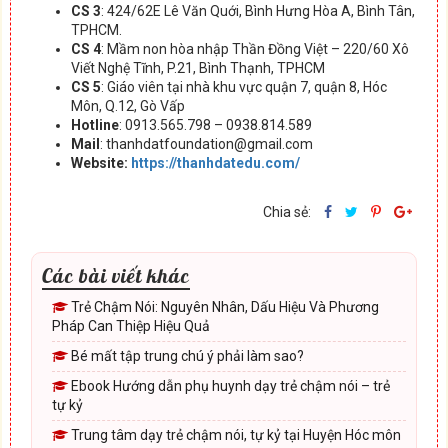
CS 3
: 424/62E Lê Văn Quới, Bình Hưng Hòa A, Bình Tân,
TPHCM.
CS 4
: Mầm non hòa nhập Thần Đồng Việt – 220/60 Xô
Viết Nghệ Tĩnh, P.21, Bình Thạnh, TPHCM
CS 5
: Giáo viên tại nhà khu vực quận 7, quận 8, Hóc
Môn, Q.12, Gò Vấp
Hotline
: 0913.565.798 – 0938.814.589
Mail
: thanhdatfoundation@gmail.com
Website:
https://thanhdatedu.com/
Chia sẻ:
Các bài viết khác
Trẻ Chậm Nói: Nguyên Nhân, Dấu Hiệu Và Phương
Pháp Can Thiệp Hiệu Quả
Bé mất tập trung chú ý phải làm sao?
Ebook Hướng dẫn phụ huynh dạy trẻ chậm nói – trẻ
tự kỷ
Trung tâm dạy trẻ chậm nói, tự kỷ tại Huyện Hóc môn