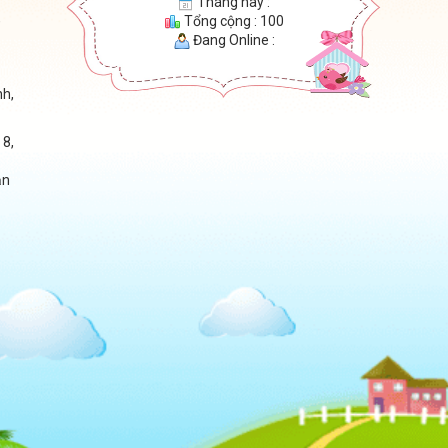
Tháng này :
,
Tổng cộng : 100
Đang Online :
nh,
 8,
ận