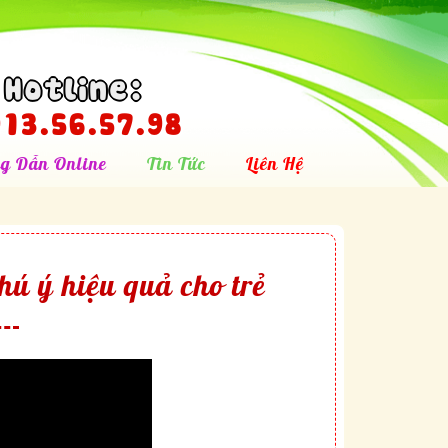
Hotline:
13.56.57.98
g Dẫn Online
Tin Tức
Liên Hệ
hú ý hiệu quả cho trẻ