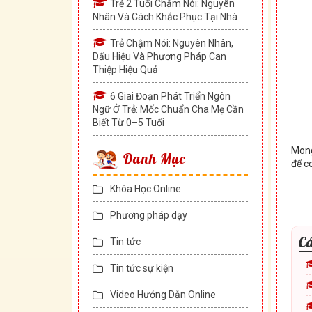
Trẻ 2 Tuổi Chậm Nói: Nguyên
Nhân Và Cách Khắc Phục Tại Nhà
Trẻ Chậm Nói: Nguyên Nhân,
Dấu Hiệu Và Phương Pháp Can
Thiệp Hiệu Quả
6 Giai Đoạn Phát Triển Ngôn
Ngữ Ở Trẻ: Mốc Chuẩn Cha Mẹ Cần
Biết Từ 0–5 Tuổi
Mong
Danh Mục
để c
Khóa Học Online
Phương pháp dạy
Cá
Tin tức
Tin tức sự kiện
Video Hướng Dẫn Online