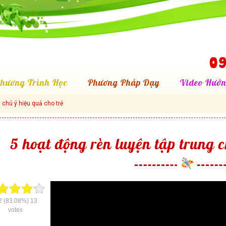
09
hương Trình Học
Phương Pháp Dạy
Video Hướn
 chú ý hiệu quả cho trẻ
5 hoạt động rèn luyện tập trung c
2
(83.08%)
13
votes