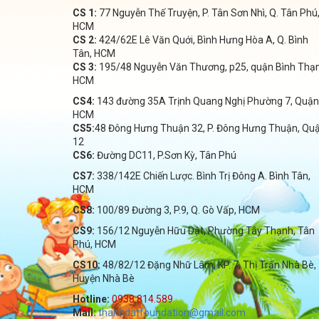
CS 1:
77 Nguyễn Thế Truyện, P. Tân Sơn Nhì, Q. Tân Phú
HCM
CS 2:
424/62E Lê Văn Quới, Bình Hưng Hòa A, Q. Bình
Tân, HCM
CS 3:
195/48 Nguyễn Văn Thương, p25, quận Bình Thạ
HCM
CS4:
143 đường 35A Trịnh Quang Nghị Phường 7, Quận
HCM
CS5:
48 Đông Hưng Thuận 32, P. Đông Hưng Thuận, Qu
12
CS6:
Đường DC11, P.Sơn Kỳ, Tân Phú
CS7:
338/142E Chiến Lược. Bình Trị Đông A. Bình Tân,
HCM
CS8:
100/89 Đường 3, P.9, Q. Gò Vấp, HCM
CS9:
156/12 Nguyễn Hữu Dật, Phường Tây Thạnh, Tân
Phú, HCM
CS10:
48/82/12 Đặng Nhữ Lâm, KP. 7, Thị Trấn Nhà Bè,
Huyện Nhà Bè
Hotline:
0938.814.589
Mail:
thanhdatfoundation@gmail.com