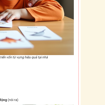
riển vốn từ vựng hiệu quả tại nhà
 động
(nói ra)