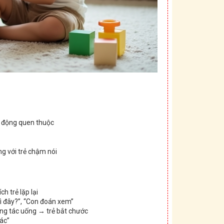
nh động quen thuộc
ng với trẻ chậm nói
h trẻ lặp lại
gì đây?”, “Con đoán xem”
ng tác uống → trẻ bắt chước
tác”