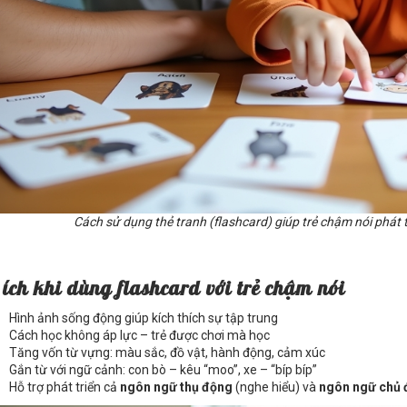
Cách sử dụng thẻ tranh (flashcard) giúp trẻ chậm nói phát t
 ích khi dùng flashcard với trẻ chậm nói
Hình ảnh sống động giúp kích thích sự tập trung
Cách học không áp lực – trẻ được chơi mà học
Tăng vốn từ vựng: màu sắc, đồ vật, hành động, cảm xúc
Gắn từ với ngữ cảnh: con bò – kêu “moo”, xe – “bíp bíp”
Hỗ trợ phát triển cả
ngôn ngữ thụ động
(nghe hiểu) và
ngôn ngữ chủ