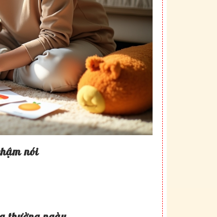
 chậm nói
ng thường ngày