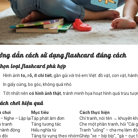
ớng dẫn cách sử dụng flashcard đúng cách
Chọn loại flashcard phù hợp
Hình ảnh
to, rõ, ít chi tiết
, gần gũi với trẻ em Việt: đồ vật, con vật, hà
In giấy cứng, bo góc, không quá nhỏ
Tốt nhất nên
có hình ảnh thật
, tránh minh họa hoạt hình quá trừu tượ
Cách chơi hiệu quả
 chơi
Mục tiêu
Cách thực hiện
 – Nghe – Lặp lại
Tập phát âm đơn
Chỉ tranh, nói tên → khuyến khíc
 tranh
Tăng tương tác
Che một phần tranh, hỏi “Cái 
hành động
Hiểu nghĩa từ
Tranh “uống” – cha mẹ làm độ
 đôi
Tăng từ vựng theo nhóm
Ghép “xe – bíp bíp”, “gà – cục 