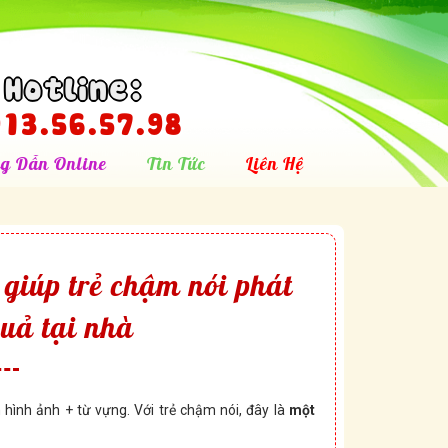
Hotline:
13.56.57.98
g Dẫn Online
Tin Tức
Liên Hệ
 giúp trẻ chậm nói phát
quả tại nhà
 hình ảnh + từ vựng. Với trẻ chậm nói, đây là
một