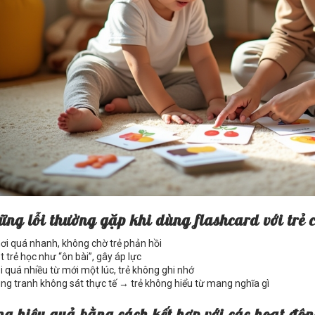
ng lỗi thường gặp khi dùng flashcard với trẻ
ơi quá nhanh, không chờ trẻ phản hồi
t trẻ học như “ôn bài”, gây áp lực
i quá nhiều từ mới một lúc, trẻ không ghi nhớ
ng tranh không sát thực tế → trẻ không hiểu từ mang nghĩa gì
ng hiệu quả bằng cách kết hợp với các hoạt độ