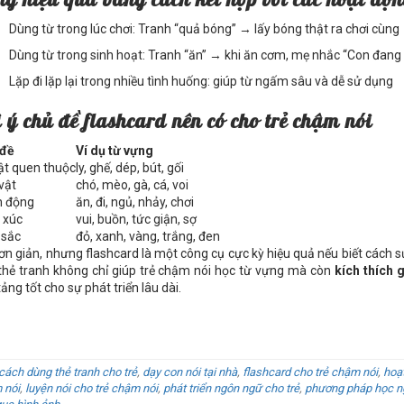
Dùng từ trong lúc chơi: Tranh “quả bóng” → lấy bóng thật ra chơi cùng
Dùng từ trong sinh hoạt: Tranh “ăn” → khi ăn cơm, mẹ nhắc “Con đang 
Lặp đi lặp lại trong nhiều tình huống: giúp từ ngấm sâu và dễ sử dụng
 ý chủ đề flashcard nên có cho trẻ chậm nói
 đề
Ví dụ từ vựng
ật quen thuộc
ly, ghế, dép, bút, gối
vật
chó, mèo, gà, cá, voi
h động
ăn, đi, ngủ, nhảy, chơi
 xúc
vui, buồn, tức giận, sợ
 sắc
đỏ, xanh, vàng, trắng, đen
ơn giản, nhưng flashcard là một công cụ cực kỳ hiệu quả nếu biết cách 
thẻ tranh không chỉ giúp trẻ chậm nói học từ vựng mà còn
kích thích g
ảng tốt cho sự phát triển lâu dài.
cách dùng thẻ tranh cho trẻ
,
dạy con nói tại nhà
,
flashcard cho trẻ chậm nói
,
hoạ
 nói
,
luyện nói cho trẻ chậm nói
,
phát triển ngôn ngữ cho trẻ
,
phương pháp học n