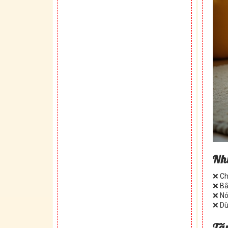
Nhữ
❌ Ch
❌ Bắ
❌ Nó
❌ Dù
Tă