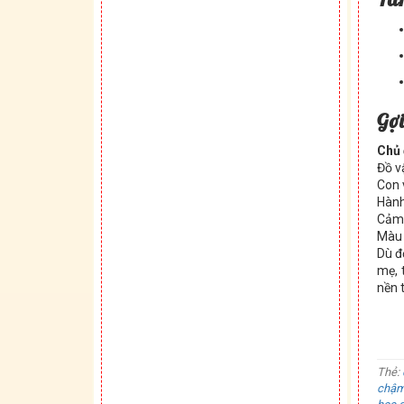
Gợi
Chủ
Đồ v
Con 
Hàn
Cảm
Màu
Dù đ
mẹ, 
nền t
Thẻ:
chậm