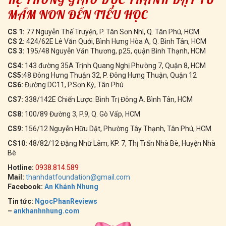
MẦM NON ĐẾN TIỂU HỌC
CS 1:
77 Nguyễn Thế Truyện, P. Tân Sơn Nhì, Q. Tân Phú, HCM
CS 2:
424/62E Lê Văn Quới, Bình Hưng Hòa A, Q. Bình Tân, HCM
CS 3:
195/48 Nguyễn Văn Thương, p25, quận Bình Thạnh, HCM
CS4:
143 đường 35A Trịnh Quang Nghị Phường 7, Quận 8, HCM
CS5:
48 Đông Hưng Thuận 32, P. Đông Hưng Thuận, Quận 12
CS6:
Đường DC11, P.Sơn Kỳ, Tân Phú
CS7:
338/142E Chiến Lược. Bình Trị Đông A. Bình Tân, HCM
CS8:
100/89 Đường 3, P.9, Q. Gò Vấp, HCM
CS9:
156/12 Nguyễn Hữu Dật, Phường Tây Thạnh, Tân Phú, HCM
CS10:
48/82/12 Đặng Nhữ Lâm, KP. 7, Thị Trấn Nhà Bè, Huyện Nhà
Bè
Hotline:
0938.814.589
Mail:
thanhdatfoundation@gmail.com
Facebook:
An Khánh Nhung
Tin tức:
NgocPhanReviews
–
ankhanhnhung.com