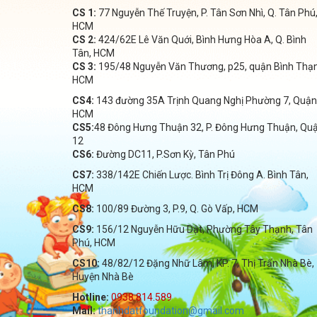
CS 1:
77 Nguyễn Thế Truyện, P. Tân Sơn Nhì, Q. Tân Phú
HCM
CS 2:
424/62E Lê Văn Quới, Bình Hưng Hòa A, Q. Bình
Tân, HCM
CS 3:
195/48 Nguyễn Văn Thương, p25, quận Bình Thạ
HCM
CS4:
143 đường 35A Trịnh Quang Nghị Phường 7, Quận
HCM
CS5:
48 Đông Hưng Thuận 32, P. Đông Hưng Thuận, Qu
12
CS6:
Đường DC11, P.Sơn Kỳ, Tân Phú
CS7:
338/142E Chiến Lược. Bình Trị Đông A. Bình Tân,
HCM
CS8:
100/89 Đường 3, P.9, Q. Gò Vấp, HCM
CS9:
156/12 Nguyễn Hữu Dật, Phường Tây Thạnh, Tân
Phú, HCM
CS10:
48/82/12 Đặng Nhữ Lâm, KP. 7, Thị Trấn Nhà Bè,
Huyện Nhà Bè
Hotline:
0938.814.589
Mail:
thanhdatfoundation@gmail.com