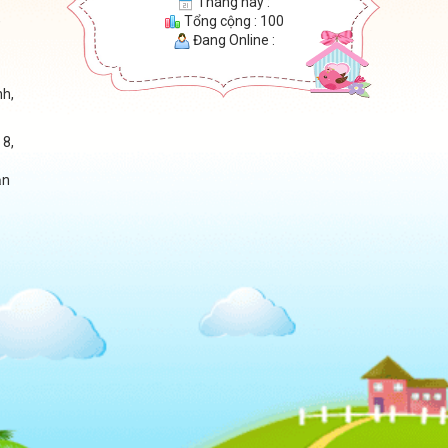
Tháng này :
,
Tổng cộng : 100
Đang Online :
nh,
 8,
ận